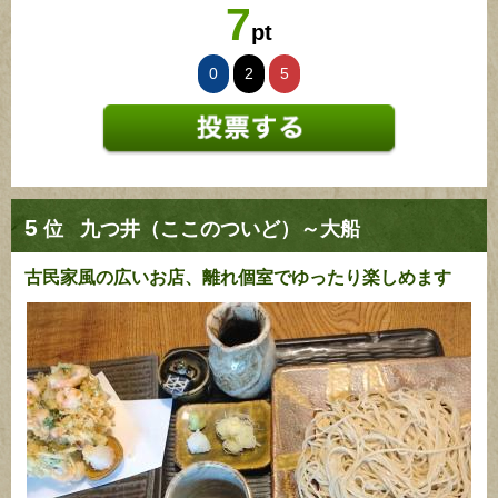
7
pt
0
2
5
5
位
九つ井（ここのついど）～大船
古民家風の広いお店、離れ個室でゆったり楽しめます