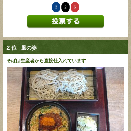
3
2
6
2
位
風の姿
そばは生産者から直接仕入れています