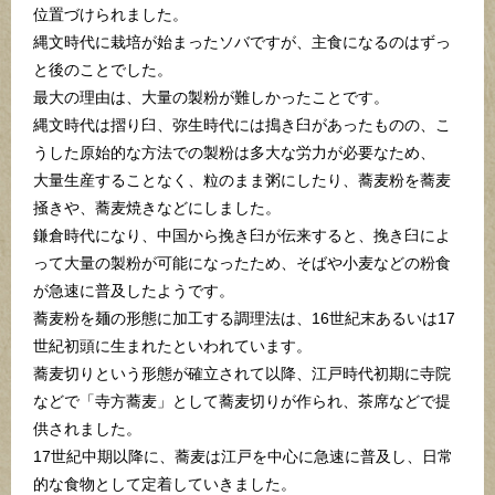
位置づけられました。
縄文時代に栽培が始まったソバですが、主食になるのはずっ
と後のことでした。
最大の理由は、大量の製粉が難しかったことです。
縄文時代は摺り臼、弥生時代には搗き臼があったものの、こ
うした原始的な方法での製粉は多大な労力が必要なため、
大量生産することなく、粒のまま粥にしたり、蕎麦粉を蕎麦
掻きや、蕎麦焼きなどにしました。
鎌倉時代になり、中国から挽き臼が伝来すると、挽き臼によ
って大量の製粉が可能になったため、そばや小麦などの粉食
が急速に普及したようです。
蕎麦粉を麺の形態に加工する調理法は、16世紀末あるいは17
世紀初頭に生まれたといわれています。
蕎麦切りという形態が確立されて以降、江戸時代初期に寺院
などで「寺方蕎麦」として蕎麦切りが作られ、茶席などで提
供されました。
17世紀中期以降に、蕎麦は江戸を中心に急速に普及し、日常
的な食物として定着していきました。