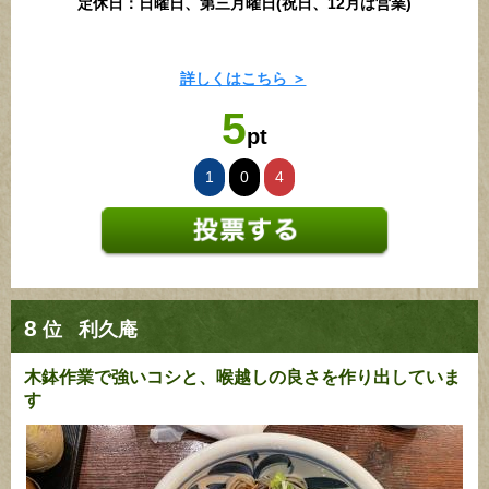
定休日：日曜日、第三月曜日(祝日、12月は営業)
詳しくはこちら ＞
5
pt
1
0
4
8
位
利久庵
木鉢作業で強いコシと、喉越しの良さを作り出していま
す