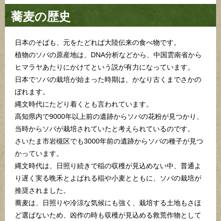
蕎麦の歴史
日本のそばも、元をたどれば大陸伝来の食べ物です。
植物のソバの原産地は、DNA分析などから、中国雲南省から
ヒマラヤあたりにかけてという説が有力になっています。
日本でソバの栽培が始まった時期は、かなり古くまでさかの
ぼれます。
縄文時代にたどり着くとも言われています。
高知県内で9000年以上前の遺跡からソバの花粉が見つかり、
当時からソバが栽培されていたと考えられているのです。
さいたま市岩槻区でも3000年前の遺跡からソバの種子が見つ
かっています。
縄文時代は、日照り続きで稲の収穫が見込めない中、普通よ
り遅く実る晩禾とよばれる稲や小麦とともに、ソバの栽培が
推奨されました。
蕎麦は、日照りや冷涼な気候にも強く、栽培する土地もさほ
ど選ばないため、凶作の時も収穫が見込める救荒作物として