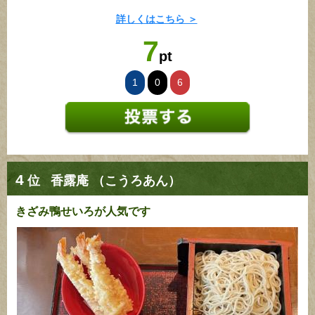
詳しくはこちら ＞
7
pt
1
0
6
4
位
香露庵 （こうろあん）
きざみ鴨せいろが人気です