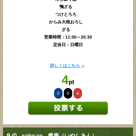
鴨ざる
つけとろろ
からみ大根おろし
ざる
営業時間：11:00～20:30
定休日：日曜日
詳しくはこちら ＞
4
pt
0
0
4
9
位
soba-ya 癒庵（いやしあん）