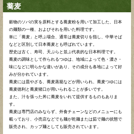
蕎麦
穀物のソバの実を原料とする蕎麦粉を用いて加工した、日本
の麺類の一種、およびそれを用いた料理です。
単に「蕎麦」と呼ぶ場合、通常は蕎麦切りを指し、中華そば
などと区別して日本蕎麦とも呼ばれています。
歴史は古く、寿司、天ぷらと並ぶ代表的な日本料理です。
蕎麦の調味として作られるつゆは、地域によって色・濃さ・
味になどに明らかな違いがあり、その成分も各地によって好
みが分かれています。
蕎麦には皿やざる、蕎麦蒸籠などが用いられ、蕎麦つゆには
蕎麦徳利と蕎麦猪口が用いられることが多いです。
また、汁を張った丼に蕎麦をいれて提供するものもありま
す。
蕎麦は専門店のみならず、外食チェーンなどのメニューにも
載っており、小売店などでも麺が乾麺または茹で麺の状態で
販売され、カップ麺としても販売されています。