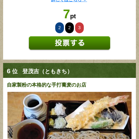
7
pt
2
2
3
6
位
登茂吉（ともきち）
自家製粉の本格的な手打蕎麦のお店