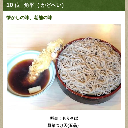
10
位
角平（ かどへい）
懐かしの味、老舗の味
料金：もりそば
野菜つけ天(五品）