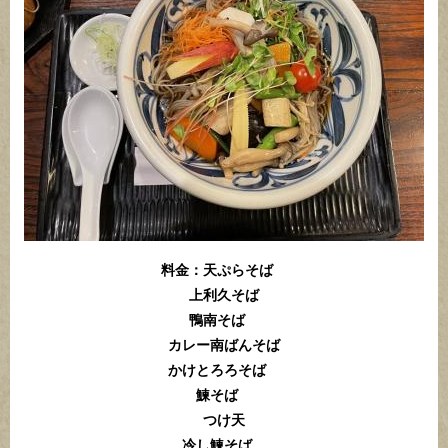
料金：天ぷらそば
上利久そば
鴨南そば
カレー南ばんそば
かけとろろそば
鰊そば
つけ天
冷し鰊そば