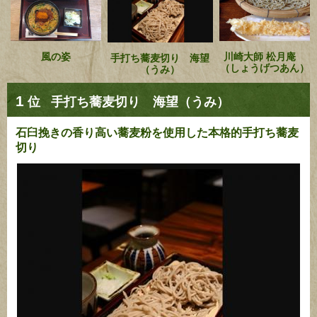
風の姿
川崎大師 松月庵
手打ち蕎麦切り 海望
（しょうげつあん）
（うみ）
1
位
手打ち蕎麦切り 海望（うみ）
石臼挽きの香り高い蕎麦粉を使用した本格的手打ち蕎麦
切り