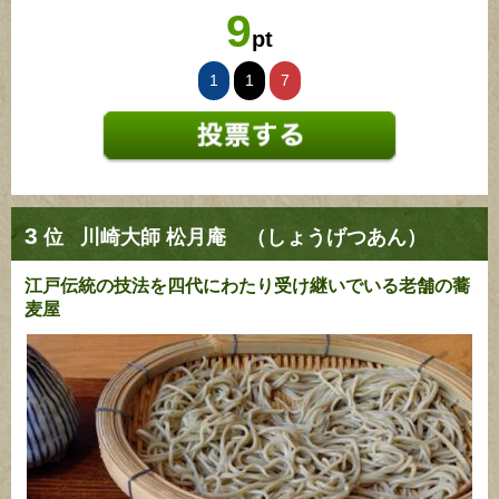
9
pt
1
1
7
3
位
川崎大師 松月庵 （しょうげつあん）
江戸伝統の技法を四代にわたり受け継いでいる老舗の蕎
麦屋