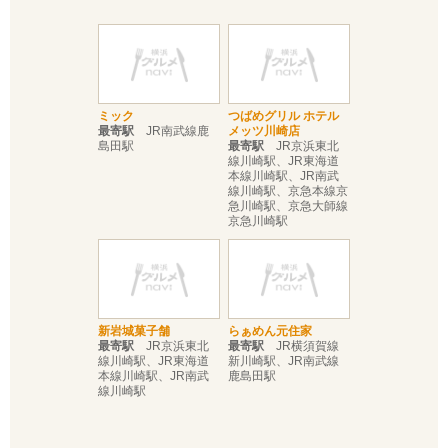
ミック
つばめグリル ホテル
最寄駅
JR南武線鹿
メッツ川崎店
島田駅
最寄駅
JR京浜東北
線川崎駅、JR東海道
本線川崎駅、JR南武
線川崎駅、京急本線京
急川崎駅、京急大師線
京急川崎駅
新岩城菓子舗
らぁめん元住家
最寄駅
JR京浜東北
最寄駅
JR横須賀線
線川崎駅、JR東海道
新川崎駅、JR南武線
本線川崎駅、JR南武
鹿島田駅
線川崎駅