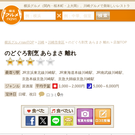
横浜グルメ（関内・桜木町・上大岡）、川崎グルメで美味しいレストラ
ン・居酒屋・ダイニングバー・スイーツのグルメサイト
横浜グルメnaviTOP
>
川崎
>
川崎市幸区
> のどぐろ割烹 あらまさ 離れ > 店舗TOP
のどぐろ割烹 あらまさ 離れ
JR京浜東北線川崎駅、JR東海道本線川崎駅、JR南武線川崎駅、
京急本線京急川崎駅、京急大師線京急川崎駅
居酒屋
1,000～2,000円
5,000～6,000円
0
日曜、祝日
口コミ
件