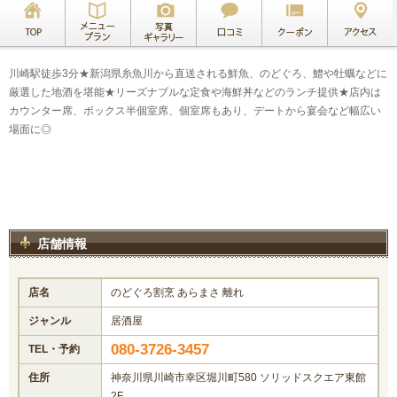
川崎駅徒歩3分★新潟県糸魚川から直送される鮮魚、のどぐろ、鱧や牡蠣などに
厳選した地酒を堪能★リーズナブルな定食や海鮮丼などのランチ提供★店内は
カウンター席、ボックス半個室席、個室席もあり、デートから宴会など幅広い
場面に◎
店舗情報
店名
のどぐろ割烹 あらまさ 離れ
ジャンル
居酒屋
080-3726-3457
TEL・予約
住所
神奈川県川崎市幸区堀川町580 ソリッドスクエア東館
2F