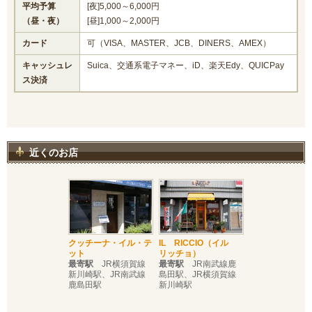
平均予算
[夜]5,000～6,000円
（昼・夜）
[昼]1,000～2,000円
カード
可（VISA、MASTER、JCB、DINERS、AMEX）
キャッシュレ
Suica、交通系電子マネー、iD、楽天Edy、QUICPay
ス決済
近くのお店
クッチーナ・イル・テ
IL RICCIO（イル
ット
リッチョ）
最寄駅
JR横須賀線
最寄駅
JR南武線鹿
新川崎駅、JR南武線
島田駅、JR横須賀線
鹿島田駅
新川崎駅