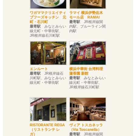
ワガママクリエイティ
ラマイ 横浜伊勢佐木
ブフーズキッチン 元
モール店 RAMAI
町・石川町
最寄駅
JR根岸線関
最寄駅
みなとみらい
内駅、ブルーライン関
線元町・中華街駅、
内駅
JR根岸線石川町駅
エンルート
横浜中華街 台湾料理
最寄駅
JR根岸線石
蓮香園 新館
川町駅、みなとみらい
最寄駅
みなとみらい
線元町・中華街駅
線元町・中華街駅、
JR根岸線石川町駅
RISTORANTE REGA
ヴィア トスカネッラ
（リストランテ レ
（Via Toscanella）
ガ）
最寄駅
JR根岸線関