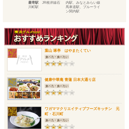
最寄駅
JR根岸線石
内駅、みなとみらい線
川町駅
馬車道駅、ブルーライ
ン関内駅
葉山 琢亭 はやまたくてい
健康中華庵 青蓮 日本大通り店
ワガママクリエイティブフーズキッチン 元
町・石川町