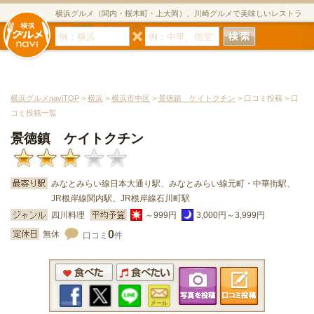
横浜グルメ（関内・桜木町・上大岡）、川崎グルメで美味しいレストラ
ン・居酒屋・ダイニングバー・スイーツのグルメサイト
横浜グルメnaviTOP
>
横浜
>
横浜市中区
>
景徳鎮 ケイトクチン
> 口コミ投稿 > 口
コミ投稿一覧
景徳鎮 ケイトクチン
みなとみらい線日本大通り駅、みなとみらい線元町・中華街駅、
JR根岸線関内駅、JR根岸線石川町駅
四川料理
～999円
3,000円～3,999円
0
無休
口コミ
件