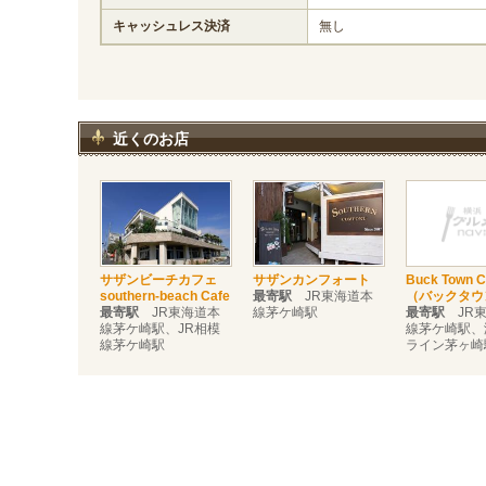
キャッシュレス決済
無し
近くのお店
サザンビーチカフェ
サザンカンフォート
Buck Town 
southern-beach Cafe
最寄駅
JR東海道本
（バックタウ
最寄駅
JR東海道本
線茅ケ崎駅
最寄駅
JR東
線茅ケ崎駅、JR相模
線茅ケ崎駅、
線茅ケ崎駅
ライン茅ヶ崎