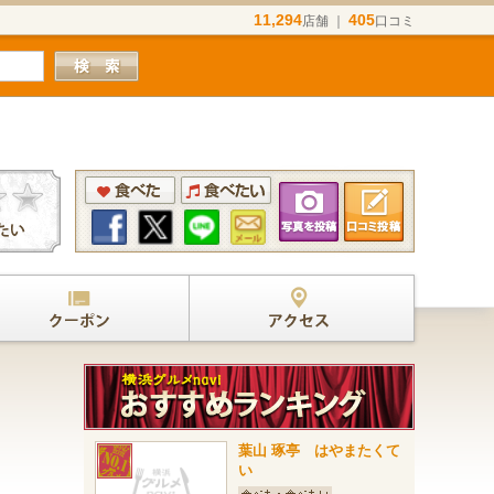
11,294
405
店舗 ｜
口コミ
葉山 琢亭 はやまたくて
い