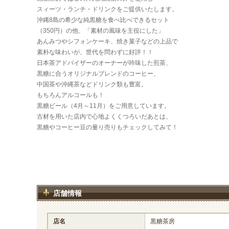
スィーツ・ランチ・ドリンクをご提供いたします。
沖縄8島の希少な純黒糖を食べ比べできるセット
（350円）の他、「素材の風味を主役にした」
あんみつやシフォンケーキ、焼き菓子などの上品で
素朴な味わいが、世代を問わずに好評！！
日本茶アドバイザーのオーナーが吟味した煎茶、
黒糖に合うオリジナルブレンドのコーヒー、
中国茶や沖縄茶などドリンク類も豊富。
もちろんアルコールも！
黒糖ビール（4月～11月）をご用意しています。
古材を用いた店内で心地よくくつろいだあとは、
黒糖やコーヒー豆の量り売りもチェックしてみて！
店舗情報
店名
黒糖茶房