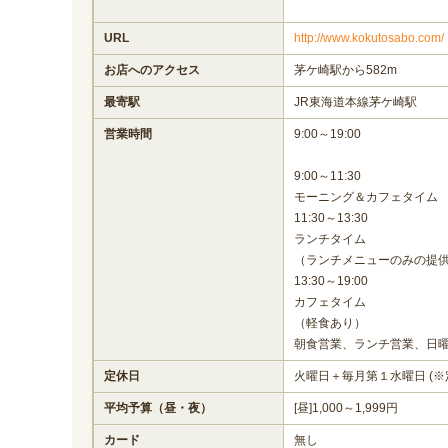
URL
http://www.kokutosabo.com/
お店へのアクセス
茅ケ崎駅から582m
最寄駅
JR東海道本線茅ケ崎駅
営業時間
9:00～19:00
9:00～11:30
モーニング＆カフェタイム
11:30～13:30
ランチタイム
（ランチメニューのみの提
13:30～19:00
カフェタイム
（軽食あり）
朝食営業、ランチ営業、日
定休日
火曜日＋毎月第１水曜日 (※
平均予算（昼・夜）
[昼]1,000～1,999円
カード
無し