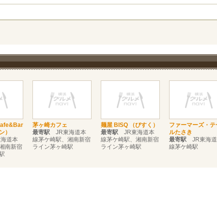
Cafe&Bar
茅ヶ崎カフェ
麺屋 BISQ （びすく）
ファーマーズ・テ
ン）
最寄駅
JR東海道本
最寄駅
JR東海道本
ルたさき
海道本
線茅ケ崎駅、湘南新宿
線茅ケ崎駅、湘南新宿
最寄駅
JR東海道
湘南新宿
ライン茅ヶ崎駅
ライン茅ヶ崎駅
線茅ケ崎駅
駅