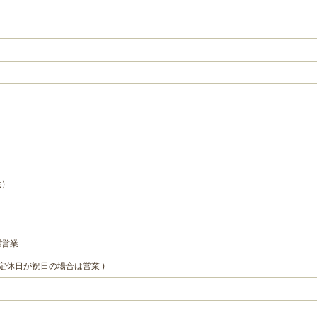
供）
曜営業
定休日が祝日の場合は営業 )