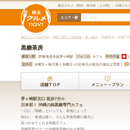
横浜グルメ（関内・桜木町・上大岡）、川崎グル
横浜グルメnaviTOP
>
神奈川県その他地域
>
茅ヶ崎市
> 黒糖茶房 > 店舗TO
黒糖茶房
JR東海道本線茅ケ崎駅
カフェ
1
火曜日＋毎月第１水曜日 (※定休日が祝日の場合は営業 )
茅ヶ崎駅北口 徒歩7分☆
日本初！ 沖縄の純黒糖専門カフェ
一口に「黒糖」といっても、産地によって
味わい・食感は様々。そんな本格黒糖の魅力に
気づかせてくれる和風カフェ。
黒糖茶房ではこの沖縄純黒糖のみを使用し