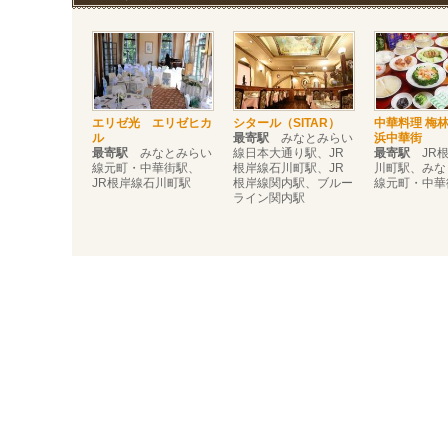
エリゼ光 エリゼヒカ
シタール（SITAR）
中華料理 梅
ル
最寄駅
みなとみらい
浜中華街
最寄駅
みなとみらい
線日本大通り駅、JR
最寄駅
JR根
線元町・中華街駅、
根岸線石川町駅、JR
川町駅、みな
JR根岸線石川町駅
根岸線関内駅、ブルー
線元町・中華
ライン関内駅