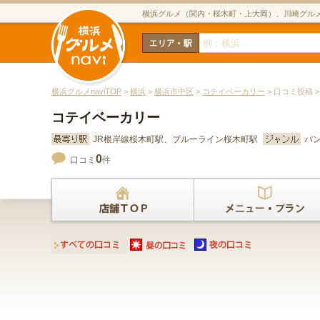
横浜グルメ（関内・桜木町・上大岡）、川崎グル
横浜グルメnaviTOP
>
横浜
>
横浜市中区
>
コテイベーカリー
> 口コミ投稿 
コテイベーカリー
JR根岸線桜木町駅、ブルーライン桜木町駅
パ
0
口コミ
件