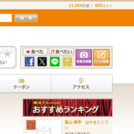
11,294
405
店舗 ｜
口コミ
葉山 琢亭 はやまたくて
い