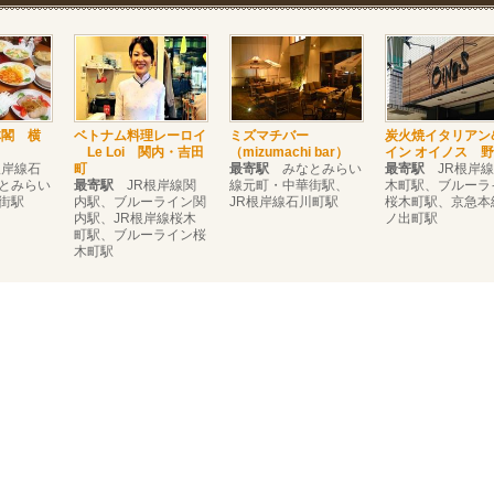
林閣 横
ベトナム料理レーロイ
ミズマチバー
炭火焼イタリアン
Le Loi 関内・吉田
（mizumachi bar）
イン オイノス 
岸線石
町
最寄駅
みなとみらい
最寄駅
JR根岸線
とみらい
最寄駅
JR根岸線関
線元町・中華街駅、
木町駅、ブルーラ
街駅
内駅、ブルーライン関
JR根岸線石川町駅
桜木町駅、京急本
内駅、JR根岸線桜木
ノ出町駅
町駅、ブルーライン桜
木町駅