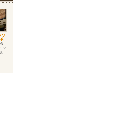
&ワ
野毛
桜
イン
線日