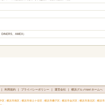
、DINERS、AMEX）
利用規約
プライバシーポリシー
運営会社
横浜グルメnavi ホームへ
中区
横浜市南区
横浜市保土ケ谷区
横浜市磯子区
横浜市金沢区
横浜市港北区
横浜市