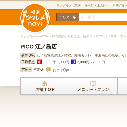
横浜グルメ（関内・桜木町・上大岡）、川崎グル
横浜グルメnaviTOP
>
神奈川県その他地域
>
藤沢市
>
PICO 江ノ島店
> 求
PICO 江ノ島店
江ノ島電鉄線江ノ島駅、湘南モノレール湘南江の島駅、小
1,000円~1,900円
2,000円～2,900円
0
不定休
口コミ
件