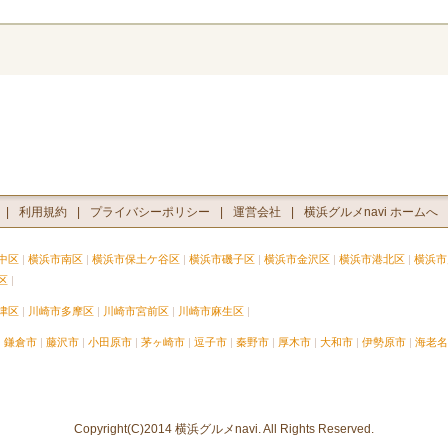
利用規約
プライバシーポリシー
運営会社
横浜グルメnavi ホームへ
中区
横浜市南区
横浜市保土ケ谷区
横浜市磯子区
横浜市金沢区
横浜市港北区
横浜市
区
津区
川崎市多摩区
川崎市宮前区
川崎市麻生区
鎌倉市
藤沢市
小田原市
茅ヶ崎市
逗子市
秦野市
厚木市
大和市
伊勢原市
海老名
Copyright(C)2014 横浜グルメnavi. All Rights Reserved.