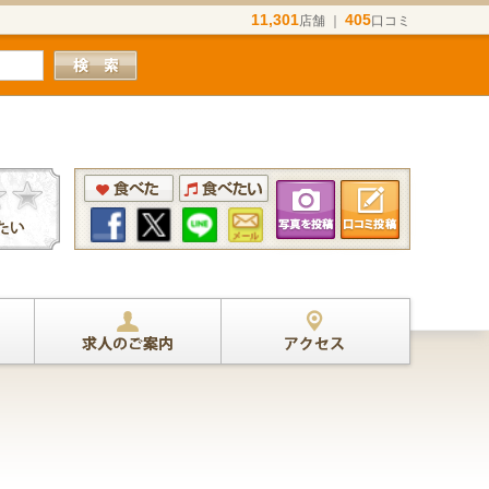
11,301
405
店舗 ｜
口コミ