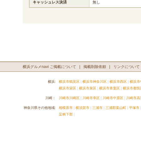
キャッシュレス決済
無し
横浜グルメnavi ご掲載について
掲載削除依頼
リンクについて
横浜:
横浜市鶴見区
横浜市神奈川区
横浜市西区
横浜市
横浜市栄区
横浜市泉区
横浜市青葉区
横浜市都筑
川崎：
川崎市川崎区
川崎市幸区
川崎市中原区
川崎市高
神奈川県その他地域:
相模原市
横須賀市
三浦市
三浦郡葉山町
平塚市
足柄下郡