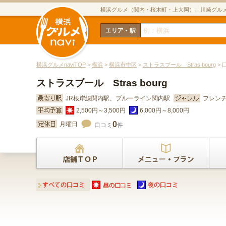
横浜グルメ（関内・桜木町・上大岡）、川崎グル
横浜グルメnaviTOP
>
横浜
>
横浜市中区
>
ストラスブール Stras bourg
> 
ストラスブール Stras bourg
JR根岸線関内駅、ブルーライン関内駅
フレン
2,500円～3,500円
6,000円～8,000円
0
月曜日
口コミ
件