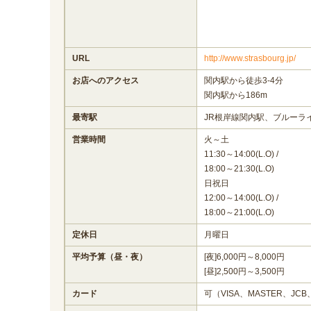
URL
http://www.strasbourg.jp/
お店へのアクセス
関内駅から徒歩3-4分
関内駅から186m
最寄駅
JR根岸線関内駅、ブルーラ
営業時間
火～土
11:30～14:00(L.O) /
18:00～21:30(L.O)
日祝日
12:00～14:00(L.O) /
18:00～21:00(L.O)
定休日
月曜日
平均予算（昼・夜）
[夜]6,000円～8,000円
[昼]2,500円～3,500円
カード
可（VISA、MASTER、JCB