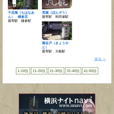
千花庵（ちはなあ
梵蔵（ぼんぞう）
ん） 鎌倉店
最寄駅 和田塚駅
最寄駅 鎌倉駅
喬谷戸（きょうや
と）
最寄駅 大船駅
戻る ＞
1-10位
11-20位
21-30位
31-40位
41-50位