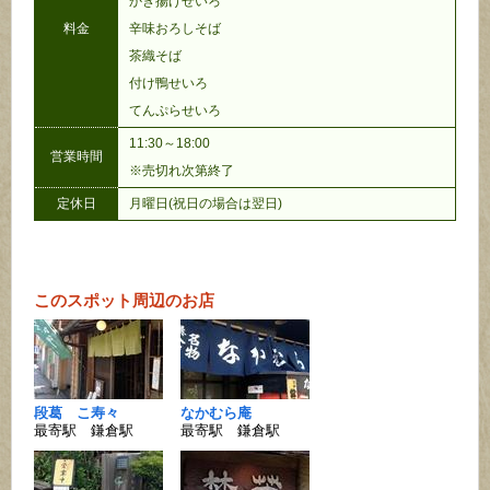
かき揚げせいろ
料金
辛味おろしそば
茶織そば
付け鴨せいろ
てんぷらせいろ
11:30～18:00
営業時間
※売切れ次第終了
定休日
月曜日(祝日の場合は翌日)
このスポット周辺のお店
段葛 こ寿々
なかむら庵
最寄駅 鎌倉駅
最寄駅 鎌倉駅