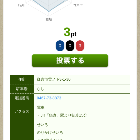
3
pt
0
0
3
住所
鎌倉市雪ノ下3-1-30
駐車場
なし
電話番号
0467-73-8873
電車
アクセス
・JR「鎌倉」駅より徒歩15分
せいろ
のりかけせいろ