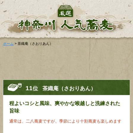
ホーム
> 茶織庵（さおりあん）
11
位
茶織庵（さおりあん）
程よいコシと風味、爽やかな喉越しと洗練された
旨味
通常は、二八蕎麦ですが、季節により十割蕎麦も楽しめます