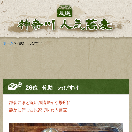
ホーム
> 侘助 わびすけ
26
位
侘助 わびすけ
鎌倉にほど近い風情豊かな場所に
静かに佇む古民家で味わう蕎麦！