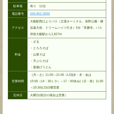
駐車場
有り 12台
電話番号
045-852-3050
大船駅西口よりバス（立場ターミナル、俣野公園・横
アクセス
浜薬大前、ドリームハイツ行き）5分「常勝寺」バス
停前大船駅から1,827m
・ざる
・とろろそば
料金
・山菜そば
・天ぷらそば
・釜揚げうどん
［月～土］11:00～21:00（LO)[水・木・金は
営業時間
15:00（14：30ＬＯ）～17：00休み]［日・祝］11:00
～20:30(LO)日曜営業
定休日
火曜日(祝日の場合は営業）