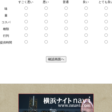
すごく
悪い
悪い
普通
良い
とても
良
味
量
コスパ
種類
行列
提供時間
確認画面へ