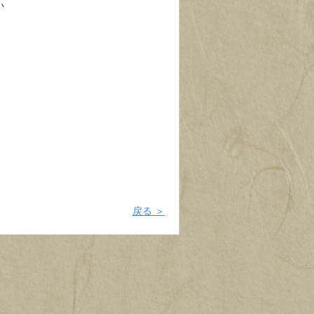
い
戻る ＞