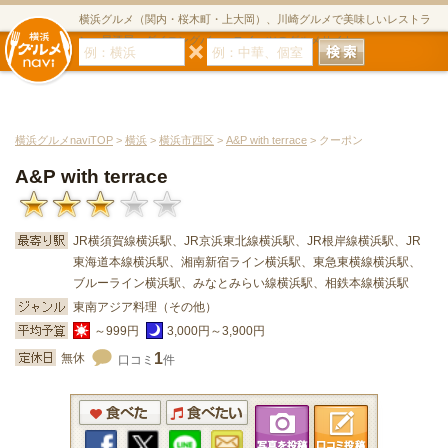
横浜グルメ（関内・桜木町・上大岡）、川崎グルメで美味しいレストラ
ン・居酒屋・ダイニングバー・スイーツのグルメサイト
横浜グルメnaviTOP
>
横浜
>
横浜市西区
>
A&P with terrace
> クーポン
A&P with terrace
JR横須賀線横浜駅、JR京浜東北線横浜駅、JR根岸線横浜駅、JR
東海道本線横浜駅、湘南新宿ライン横浜駅、東急東横線横浜駅、
ブルーライン横浜駅、みなとみらい線横浜駅、相鉄本線横浜駅
東南アジア料理（その他）
～999円
3,000円～3,900円
1
無休
口コミ
件