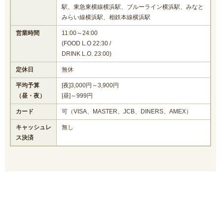
駅、東急東横線横浜駅、ブルーライン横浜駅、みなと
みらい線横浜駅、相鉄本線横浜駅
営業時間
11:00～24:00
(FOOD L.O 22:30 /
DRINK L.O. 23:00)
定休日
無休
平均予算
[夜]3,000円～3,900円
（昼・夜）
[昼]～999円
カード
可（VISA、MASTER、JCB、DINERS、AMEX）
キャッシュレ
無し
ス決済