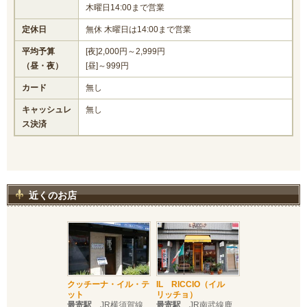
木曜日14:00まで営業
定休日
無休 木曜日は14:00まで営業
平均予算
[夜]2,000円～2,999円
（昼・夜）
[昼]～999円
カード
無し
キャッシュレ
無し
ス決済
近くのお店
クッチーナ・イル・テ
IL RICCIO（イル
ット
リッチョ）
最寄駅
JR横須賀線
最寄駅
JR南武線鹿