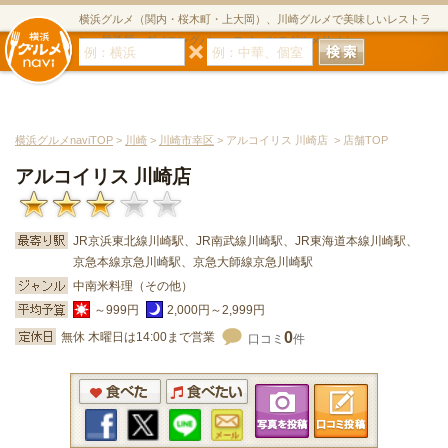
横浜グルメ（関内・桜木町・上大岡）、川崎グルメで美味しいレストラ
ン・居酒屋・ダイニングバー・スイーツのグルメサイト
横浜グルメnaviTOP
>
川崎
>
川崎市幸区
> アルコイリス 川崎店 > 店舗TOP
アルコイリス 川崎店
JR京浜東北線川崎駅、JR南武線川崎駅、JR東海道本線川崎駅、
京急本線京急川崎駅、京急大師線京急川崎駅
中南米料理（その他）
～999円
2,000円～2,999円
0
無休 木曜日は14:00まで営業
口コミ
件