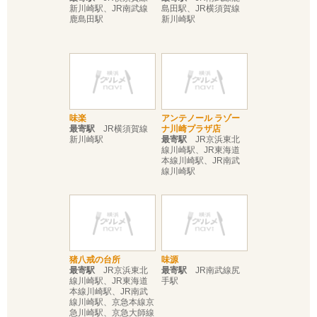
新川崎駅、JR南武線
島田駅、JR横須賀線
鹿島田駅
新川崎駅
味楽
アンテノール ラゾー
最寄駅
JR横須賀線
ナ川崎プラザ店
新川崎駅
最寄駅
JR京浜東北
線川崎駅、JR東海道
本線川崎駅、JR南武
線川崎駅
猪八戒の台所
味源
最寄駅
JR京浜東北
最寄駅
JR南武線尻
線川崎駅、JR東海道
手駅
本線川崎駅、JR南武
線川崎駅、京急本線京
急川崎駅、京急大師線