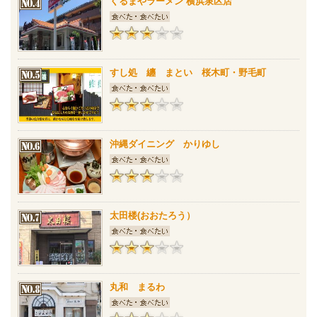
くるまやラーメン 横浜泉区店
すし処 纏 まとい 桜木町・野毛町
沖縄ダイニング かりゆし
太田楼(おおたろう）
丸和 まるわ