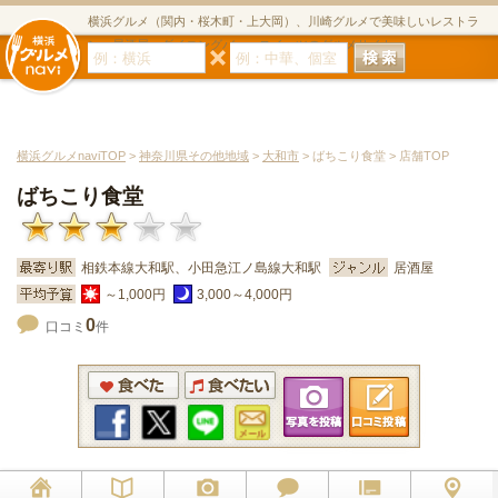
横浜グルメ（関内・桜木町・上大岡）、川崎グルメで美味しいレストラ
ン・居酒屋・ダイニングバー・スイーツのグルメサイト
横浜グルメnaviTOP
>
神奈川県その他地域
>
大和市
> ばちこり食堂 > 店舗TOP
ばちこり食堂
相鉄本線大和駅、小田急江ノ島線大和駅
居酒屋
～1,000円
3,000～4,000円
0
口コミ
件