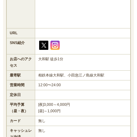
URL
SNS紹介
お店へのアク
大和駅 徒歩1分
セス
最寄駅
相鉄本線大和駅、小田急江ノ島線大和駅
営業時間
12:00〜24:00
定休日
平均予算
[夜]3,000～4,000円
（昼・夜）
[昼]～1,000円
カード
無し
キャッシュレ
無し