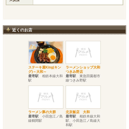
ス決済
近くのお店
ステーキ屋King(キン
ラーメンショップ大和
グ)～大和～
つきみ野店
最寄駅
相鉄本線大和
最寄駅
東急田園都市
駅
線つきみ野駅
ラーメン豚の大群
北京飯店 大和
最寄駅
小田急江ノ島
最寄駅
相鉄本線大和
線鶴間駅
駅、小田急江ノ島線大
和駅