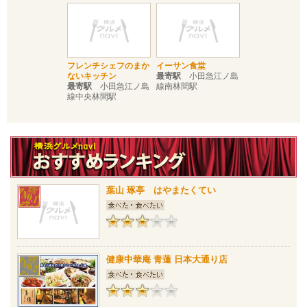
フレンチシェフのまか
イーサン食堂
ないキッチン
最寄駅
小田急江ノ島
最寄駅
小田急江ノ島
線南林間駅
線中央林間駅
葉山 琢亭 はやまたくてい
健康中華庵 青蓮 日本大通り店