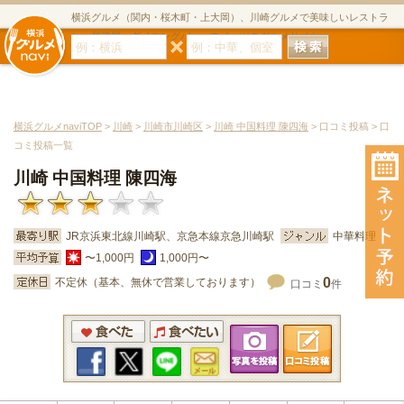
横浜グルメ（関内・桜木町・上大岡）、川崎グルメで美味しいレストラ
ン・居酒屋・ダイニングバー・スイーツのグルメサイト
横浜グルメnaviTOP
>
川崎
>
川崎市川崎区
>
川崎 中国料理 陳四海
> 口コミ投稿 > 口
コミ投稿一覧
川崎 中国料理 陳四海
JR京浜東北線川崎駅、京急本線京急川崎駅
中華料理
〜1,000円
1,000円〜
0
不定休（基本、無休で営業しております）
口コミ
件