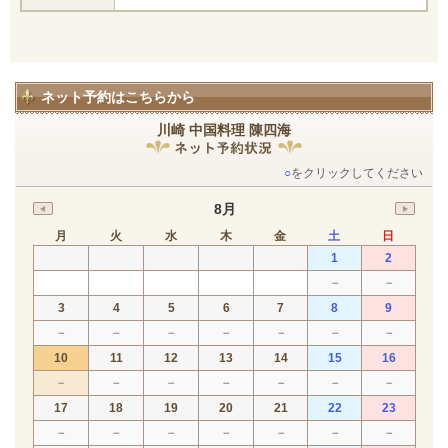
ネット予約はこちらから
川崎 中国料理 陳四海
○
をクリックしてください
8月
月
火
水
木
金
土
日
1
2
－
－
3
4
5
6
7
8
9
－
－
－
－
－
－
－
10
11
12
13
14
15
16
－
－
－
－
－
－
－
17
18
19
20
21
22
23
－
－
－
－
－
－
－