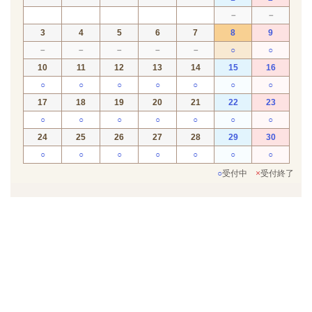
－
－
3
4
5
6
7
8
9
－
－
－
－
－
○
○
10
11
12
13
14
15
16
○
○
○
○
○
○
○
17
18
19
20
21
22
23
○
○
○
○
○
○
○
24
25
26
27
28
29
30
○
○
○
○
○
○
○
○
受付中
×
受付終了