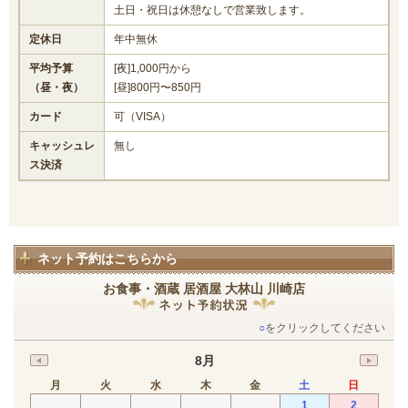
土日・祝日は休憩なしで営業致します。
定休日
年中無休
平均予算
[夜]1,000円から
（昼・夜）
[昼]800円〜850円
カード
可（VISA）
キャッシュレ
無し
ス決済
ネット予約はこちらから
お食事・酒蔵 居酒屋 大林山 川崎店
○
をクリックしてください
8月
月
火
水
木
金
土
日
1
2