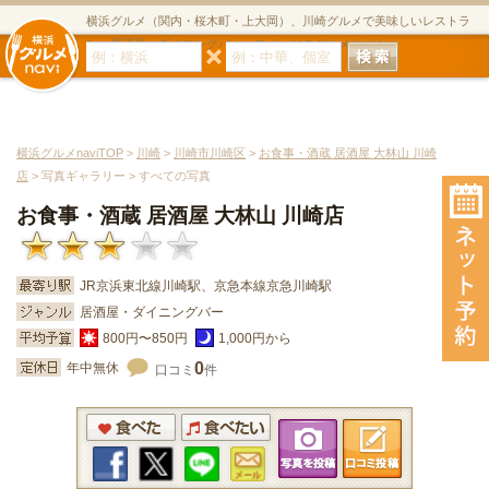
横浜グルメ（関内・桜木町・上大岡）、川崎グルメで美味しいレストラ
ン・居酒屋・ダイニングバー・スイーツのグルメサイト
横浜グルメnaviTOP
>
川崎
>
川崎市川崎区
>
お食事・酒蔵 居酒屋 大林山 川崎
店
> 写真ギャラリー > すべての写真
お食事・酒蔵 居酒屋 大林山 川崎店
JR京浜東北線川崎駅、京急本線京急川崎駅
居酒屋・ダイニングバー
800円〜850円
1,000円から
0
年中無休
口コミ
件