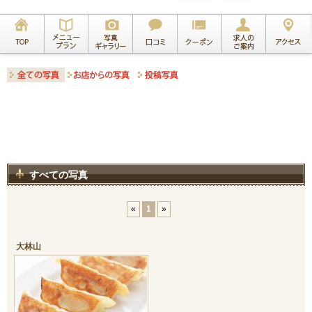
すべての写真
«
1
»
大林山