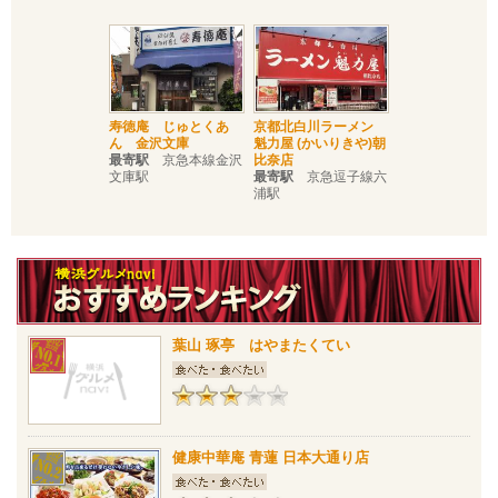
寿徳庵 じゅとくあ
京都北白川ラーメン
ん 金沢文庫
魁力屋 (かいりきや)朝
最寄駅
京急本線金沢
比奈店
文庫駅
最寄駅
京急逗子線六
浦駅
葉山 琢亭 はやまたくてい
健康中華庵 青蓮 日本大通り店