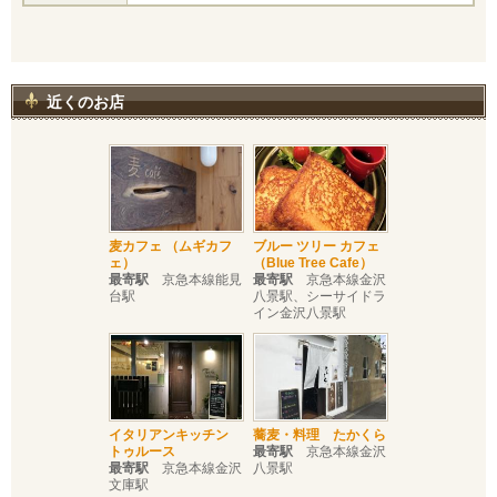
近くのお店
麦カフェ （ムギカフ
ブルー ツリー カフェ
ェ）
（Blue Tree Cafe）
最寄駅
京急本線能見
最寄駅
京急本線金沢
台駅
八景駅、シーサイドラ
イン金沢八景駅
イタリアンキッチン
蕎麦・料理 たかくら
トゥルース
最寄駅
京急本線金沢
最寄駅
京急本線金沢
八景駅
文庫駅