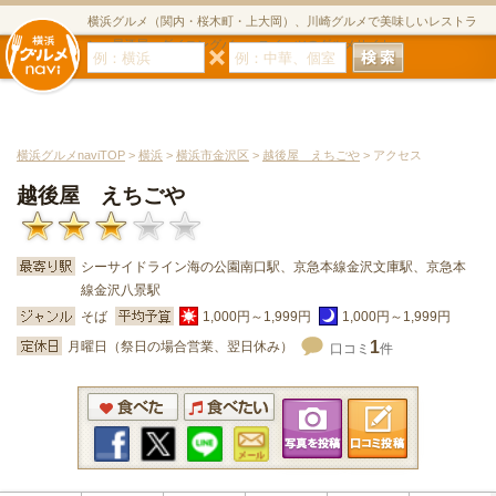
横浜グルメ（関内・桜木町・上大岡）、川崎グルメで美味しいレストラ
ン・居酒屋・ダイニングバー・スイーツのグルメサイト
横浜グルメnaviTOP
>
横浜
>
横浜市金沢区
>
越後屋 えちごや
> アクセス
越後屋 えちごや
シーサイドライン海の公園南口駅、京急本線金沢文庫駅、京急本
線金沢八景駅
そば
1,000円～1,999円
1,000円～1,999円
1
月曜日（祭日の場合営業、翌日休み）
口コミ
件