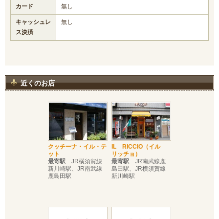
カード
無し
キャッシュレ
無し
ス決済
近くのお店
クッチーナ・イル・テ
IL RICCIO（イル
ット
リッチョ）
最寄駅
JR横須賀線
最寄駅
JR南武線鹿
新川崎駅、JR南武線
島田駅、JR横須賀線
鹿島田駅
新川崎駅