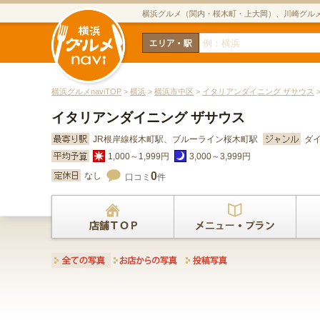
横浜グルメ（関内・桜木町・上大岡）、川崎グル
横浜グルメnaviTOP
>
横浜
>
横浜市中区
>
イタリアンダイニング ザサウス
イタリアンダイニング ザサウス
JR根岸線桜木町駅、ブルーライン桜木町駅
ダ
1,000～1,999円
3,000～3,999円
0
なし
口コミ
件