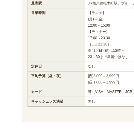
最寄駅
JR根岸線桜木町駅、ブルー
営業時間
【ランチ】
(月)～(金)
12:00～15:00
【ディナー】
17:00～23:30
（L.O.22:30）
※(土)(日)(祝)は12時～
23：30まで準備中はなし
定休日
なし
平均予算（昼・夜）
[夜]3,000～3,999円
[昼]1,000～1,999円
カード
可（VISA、MASTER、JCB
キャッシュレス決済
無し