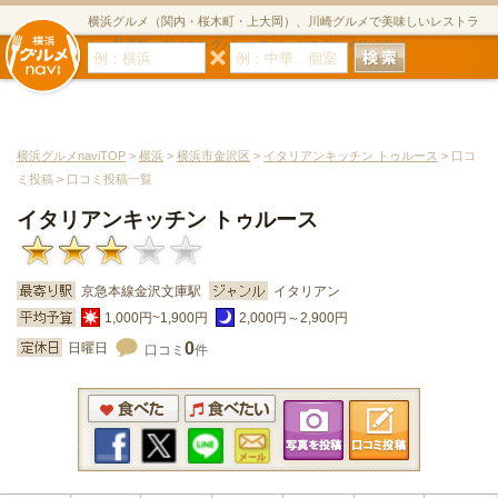
横浜グルメ（関内・桜木町・上大岡）、川崎グルメで美味しいレストラ
ン・居酒屋・ダイニングバー・スイーツのグルメサイト
横浜グルメnaviTOP
>
横浜
>
横浜市金沢区
>
イタリアンキッチン トゥルース
> 口コ
ミ投稿 > 口コミ投稿一覧
イタリアンキッチン トゥルース
京急本線金沢文庫駅
イタリアン
1,000円~1,900円
2,000円～2,900円
0
日曜日
口コミ
件