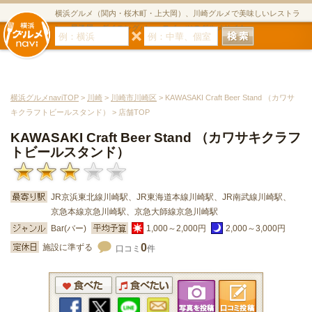
横浜グルメ（関内・桜木町・上大岡）、川崎グルメで美味しいレストラ
ン・居酒屋・ダイニングバー・スイーツのグルメサイト
横浜グルメnaviTOP
>
川崎
>
川崎市川崎区
> KAWASAKI Craft Beer Stand （カワサ
キクラフトビールスタンド） > 店舗TOP
KAWASAKI Craft Beer Stand （カワサキクラフ
トビールスタンド）
JR京浜東北線川崎駅、JR東海道本線川崎駅、JR南武線川崎駅、
京急本線京急川崎駅、京急大師線京急川崎駅
Bar(バー)
1,000～2,000円
2,000～3,000円
0
施設に準ずる
口コミ
件