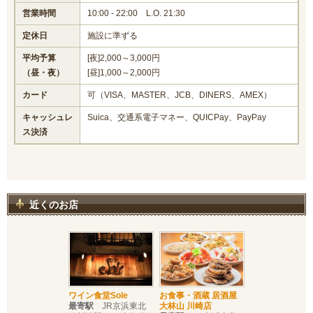
営業時間
10:00 - 22:00 L.O. 21:30
定休日
施設に準ずる
平均予算
[夜]2,000～3,000円
（昼・夜）
[昼]1,000～2,000円
カード
可（VISA、MASTER、JCB、DINERS、AMEX）
キャッシュレ
Suica、交通系電子マネー、QUICPay、PayPay
ス決済
近くのお店
ワイン食堂Sole
お食事・酒蔵 居酒屋
最寄駅
JR京浜東北
大林山 川崎店