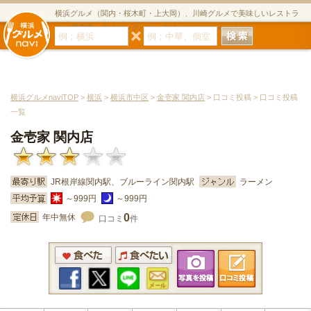
横浜グルメ（関内・桜木町・上大岡）、川崎グルメで美味しいレストラ
ン・居酒屋・ダイニングバー・スイーツのグルメサイト
横浜グルメnaviTOP
>
横浜
>
横浜市中区
>
金壱家 関内店
> 口コミ投稿 > 口コミ投稿
一覧
金壱家 関内店
JR根岸線関内駅、ブルーライン関内駅
ラーメン
～999円
～999円
0
年中無休
口コミ
件