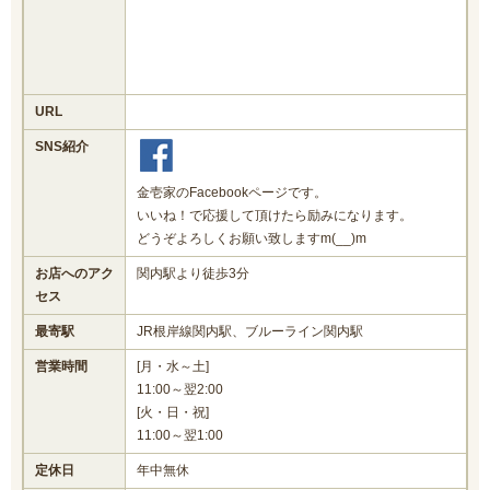
URL
SNS紹介
金壱家のFacebookページです。
いいね！で応援して頂けたら励みになります。
どうぞよろしくお願い致しますm(__)m
お店へのアク
関内駅より徒歩3分
セス
最寄駅
JR根岸線関内駅、ブルーライン関内駅
営業時間
[月・水～土]
11:00～翌2:00
[火・日・祝]
11:00～翌1:00
定休日
年中無休