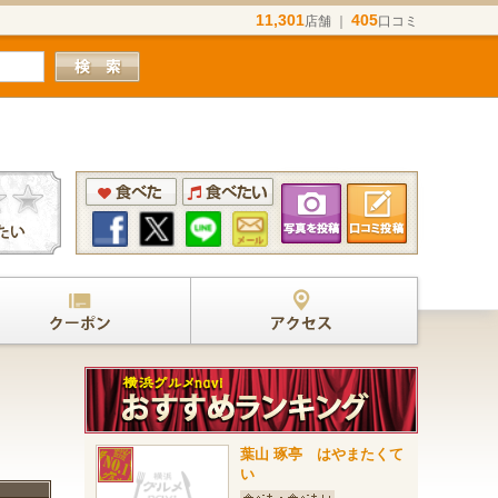
11,301
405
店舗 ｜
口コミ
葉山 琢亭 はやまたくて
い