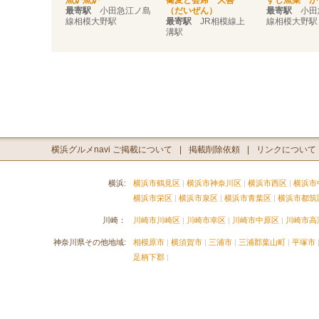
魚炉魚炉
蕎麦と会席 大善
すし魚菜 か
最寄駅
小田急江ノ島
（だいぜん）
最寄駅
小田
線相模大野駅
最寄駅
JR相模線上
線相模大野駅
溝駅
横浜グルメnavi ご掲載について
掲載削除依頼
リンクについて
横浜:
横浜市鶴見区
横浜市神奈川区
横浜市西区
横浜市
横浜市栄区
横浜市泉区
横浜市青葉区
横浜市都筑
川崎：
川崎市川崎区
川崎市幸区
川崎市中原区
川崎市高
神奈川県その他地域:
相模原市
横須賀市
三浦市
三浦郡葉山町
平塚市
足柄下郡