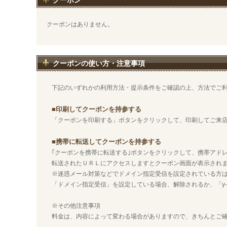
クーポン
クーポンはありません。
クーポンの使い方・注意事項
下記のいずれかの利用方法・提示条件をご確認の上、方法でご
■印刷してクーポンを持参する
「クーポンを印刷する」ボタンをクリックして、印刷してご来
■携帯に転送してクーポンを持参する
｢クーポンを携帯に転送する｣ボタンをクリックして、携帯アド
転送されたＵＲＬにアクセスしますとクーポン画面が表示され
※迷惑メール対策などでドメイン指定受信を設定されている方
「ドメイン指定受信」を設定している場合、解除されるか、「y-na
※その他注意事項
料金は、内容によって変わる場合がありますので、きちんとご