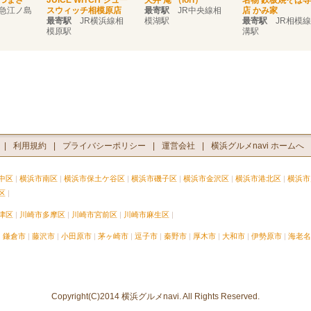
つまさ
JUICE WITCH ジュー
天丼 庵 （iori）
名物 鉄板焼そば
急江ノ島
スウィッチ相模原店
最寄駅
JR中央線相
店 かみ家
最寄駅
JR横浜線相
模湖駅
最寄駅
JR相模線
模原駅
溝駅
利用規約
プライバシーポリシー
運営会社
横浜グルメnavi ホームへ
中区
横浜市南区
横浜市保土ケ谷区
横浜市磯子区
横浜市金沢区
横浜市港北区
横浜市
区
津区
川崎市多摩区
川崎市宮前区
川崎市麻生区
鎌倉市
藤沢市
小田原市
茅ヶ崎市
逗子市
秦野市
厚木市
大和市
伊勢原市
海老名
Copyright(C)2014 横浜グルメnavi. All Rights Reserved.