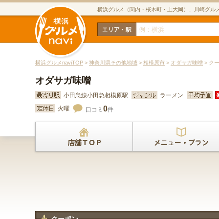
横浜グルメ（関内・桜木町・上大岡）、川崎グル
横浜グルメnaviTOP
>
神奈川県その他地域
>
相模原市
>
オダサガ味噌
> ク
オダサガ味噌
小田急線小田急相模原駅
ラーメン
0
火曜
口コミ
件