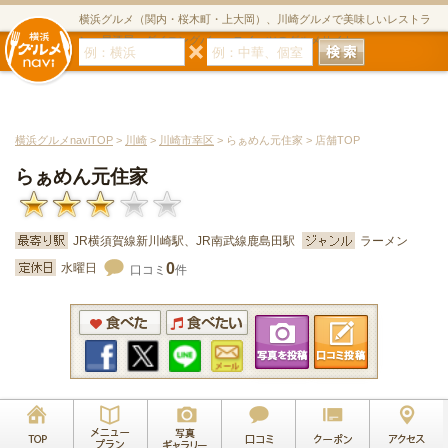
横浜グルメ（関内・桜木町・上大岡）、川崎グルメで美味しいレストラ
ン・居酒屋・ダイニングバー・スイーツのグルメサイト
横浜グルメnaviTOP
>
川崎
>
川崎市幸区
> らぁめん元住家 > 店舗TOP
らぁめん元住家
JR横須賀線新川崎駅、JR南武線鹿島田駅
ラーメン
0
水曜日
口コミ
件