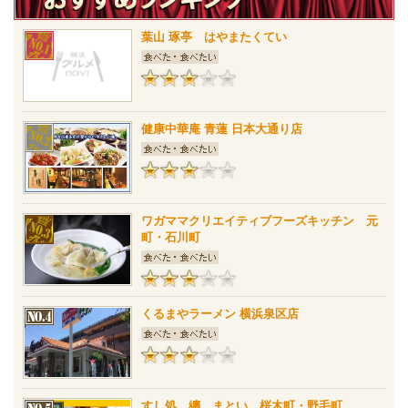
葉山 琢亭 はやまたくてい
健康中華庵 青蓮 日本大通り店
ワガママクリエイティブフーズキッチン 元
町・石川町
くるまやラーメン 横浜泉区店
すし処 纏 まとい 桜木町・野毛町