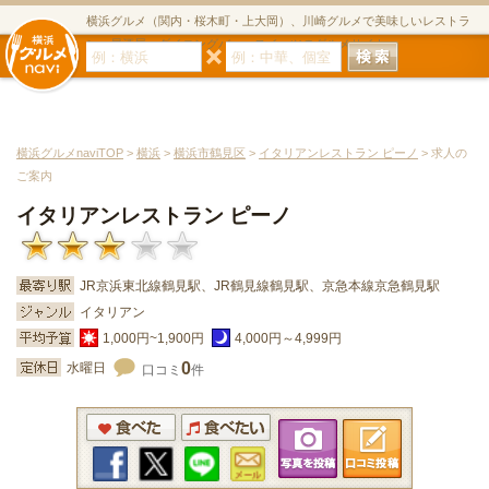
横浜グルメ（関内・桜木町・上大岡）、川崎グルメで美味しいレストラ
ン・居酒屋・ダイニングバー・スイーツのグルメサイト
横浜グルメnaviTOP
>
横浜
>
横浜市鶴見区
>
イタリアンレストラン ピーノ
> 求人の
ご案内
イタリアンレストラン ピーノ
JR京浜東北線鶴見駅、JR鶴見線鶴見駅、京急本線京急鶴見駅
イタリアン
1,000円~1,900円
4,000円～4,999円
0
水曜日
口コミ
件