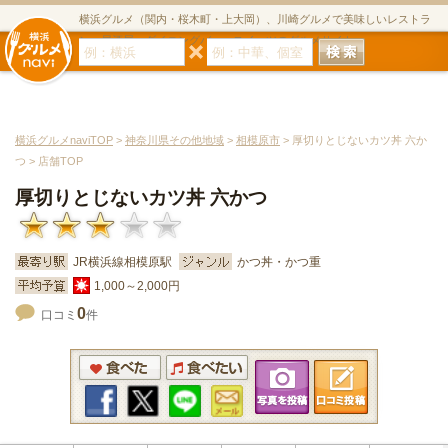
横浜グルメ（関内・桜木町・上大岡）、川崎グルメで美味しいレストラ
ン・居酒屋・ダイニングバー・スイーツのグルメサイト
横浜グルメnaviTOP
>
神奈川県その他地域
>
相模原市
> 厚切りとじないカツ丼 六か
つ > 店舗TOP
厚切りとじないカツ丼 六かつ
JR横浜線相模原駅
かつ丼・かつ重
1,000～2,000円
0
口コミ
件