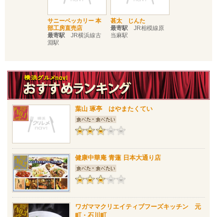
サニーベッカリー 本
甚太 じんた
部工房直売店
最寄駅
JR相模線原
最寄駅
JR横浜線古
当麻駅
淵駅
葉山 琢亭 はやまたくてい
健康中華庵 青蓮 日本大通り店
ワガママクリエイティブフーズキッチン 元
町・石川町