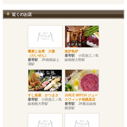
近くのお店
蕎麦と会席 大善
魚炉魚炉
（だいぜん）
最寄駅
小田急江ノ島
最寄駅
JR相模線上
線相模大野駅
溝駅
すし魚菜 かつまさ
JUICE WITCH ジュー
最寄駅
小田急江ノ島
スウィッチ相模原店
線相模大野駅
最寄駅
JR横浜線相
模原駅