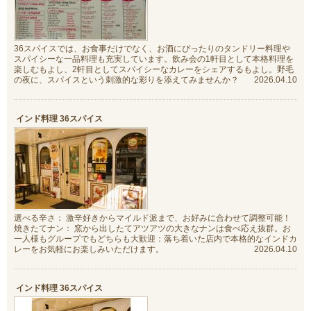
36スパイスでは、お食事だけでなく、お酒にぴったりのタンドリー料理や
スパイシーな一品料理も充実しています。飲み会の1軒目として本格料理を
楽しむもよし、2軒目としてスパイシーなカレーをシェアするもよし。野毛
の夜に、スパイスという刺激的な彩りを添えてみませんか？
2026.04.10
インド料理 36スパイス
選べる辛さ： 激辛好きからマイルド派まで、お好みに合わせて調整可能！
焼きたてナン： 窯から出したてアツアツの大きなナンは食べ応え抜群。お
一人様もグループでもどちらも大歓迎：落ち着いた店内で本格的なインドカ
レーをお気軽にお楽しみいただけます。
2026.04.10
インド料理 36スパイス