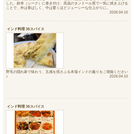
した。鉄串（シーク）に巻き付け、高温のタンドール窯で一気に焼き上げる
ことで、外は香ばしく、中は驚くほどジューシーな仕上がりに。
2026.04.10
インド料理 36スパイス
野毛の隠れ家で味わう、五感を揺さぶる本場インドの薫りをご堪能ください
♪
2026.04.10
インド料理 36スパイス