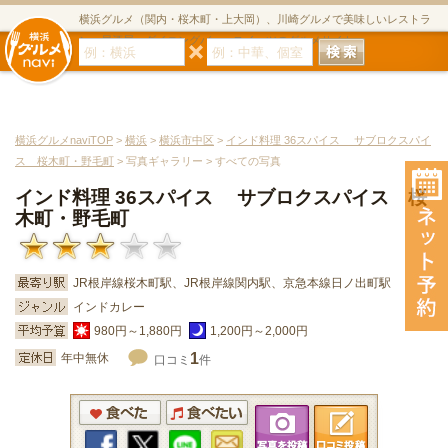
横浜グルメ（関内・桜木町・上大岡）、川崎グルメで美味しいレストラ
ン・居酒屋・ダイニングバー・スイーツのグルメサイト
横浜グルメnaviTOP
>
横浜
>
横浜市中区
>
インド料理 36スパイス サブロクスパイ
ス 桜木町・野毛町
> 写真ギャラリー > すべての写真
インド料理 36スパイス サブロクスパイス 桜
木町・野毛町
JR根岸線桜木町駅、JR根岸線関内駅、京急本線日ノ出町駅
インドカレー
980円～1,880円
1,200円～2,000円
1
年中無休
口コミ
件