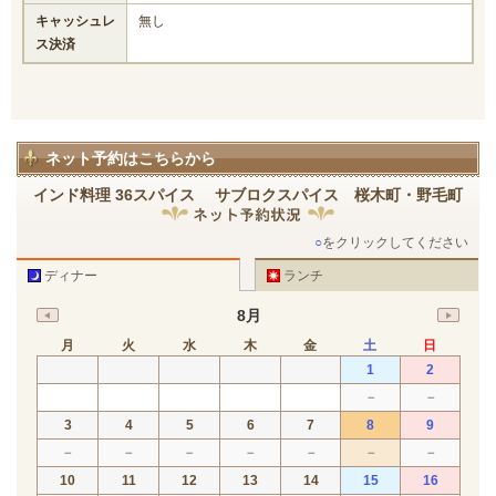
キャッシュレ
無し
ス決済
ネット予約はこちらから
インド料理 36スパイス サブロクスパイス 桜木町・野毛町
○
をクリックしてください
ディナー
ランチ
8月
月
火
水
木
金
土
日
1
2
－
－
3
4
5
6
7
8
9
－
－
－
－
－
－
－
10
11
12
13
14
15
16