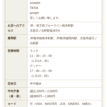
youtube
TikTok
google
宜しくお願い致します。
お店へのアク
JR・地下鉄ブルーライン桜木町駅
セス
京急日ノ出町駅徒歩5分
最寄駅
JR根岸線桜木町駅、JR根岸線関内駅、京急本線日ノ
出町駅
営業時間
ランチ
11：30～15：00
（L.O.14：30）
ディナー
17：00～23：00
（L.O.22：00）
定休日
年中無休
平均予算
[夜]1,200円～2,000円
（昼・夜）
[昼]980円～1,880円
カード
可（VISA、MASTER、JCB、DINERS、AMEX）