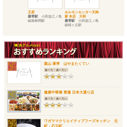
王府
ホルモンセンター天狗
最寄駅
小田急江ノ島
家 本店 大和
線南林間駅
最寄駅
小田急江ノ島
線桜ヶ丘駅
葉山 琢亭 はやまたくてい
健康中華庵 青蓮 日本大通り店
ワガママクリエイティブフーズキッチン 元
町・石川町