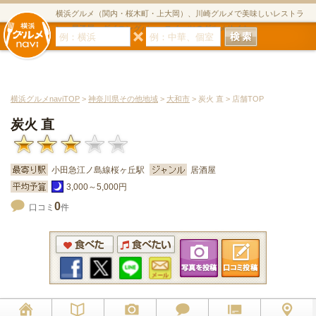
横浜グルメ（関内・桜木町・上大岡）、川崎グルメで美味しいレストラ
ン・居酒屋・ダイニングバー・スイーツのグルメサイト
横浜グルメnaviTOP
>
神奈川県その他地域
>
大和市
> 炭火 直 > 店舗TOP
炭火 直
小田急江ノ島線桜ヶ丘駅
居酒屋
3,000～5,000円
0
口コミ
件