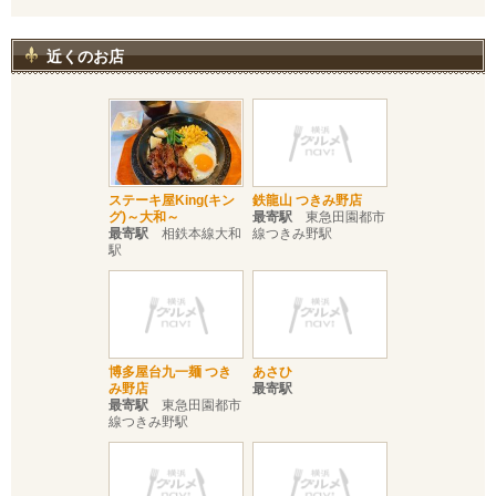
近くのお店
ステーキ屋King(キン
鉄龍山 つきみ野店
グ)～大和～
最寄駅
東急田園都市
最寄駅
相鉄本線大和
線つきみ野駅
駅
博多屋台九一麺 つき
あさひ
み野店
最寄駅
最寄駅
東急田園都市
線つきみ野駅