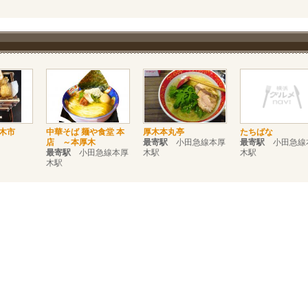
木市
中華そば 麺や食堂 本
厚木本丸亭
たちばな
店 ～本厚木
最寄駅
小田急線本厚
最寄駅
小田急線
最寄駅
小田急線本厚
木駅
木駅
木駅