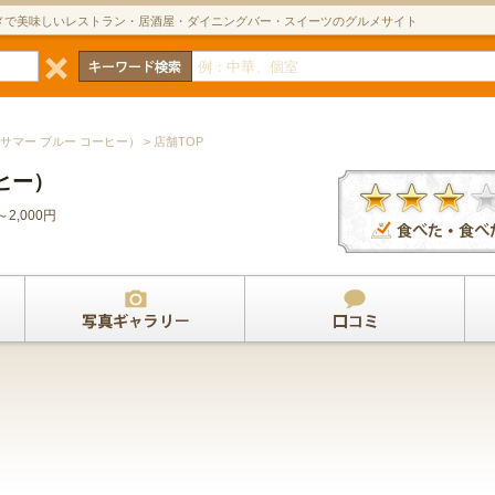
メで美味しいレストラン・居酒屋・ダイニングバー・スイーツのグルメサイト
fee （サマー ブルー コーヒー） > 店舗TOP
ーヒー）
0～2,000円