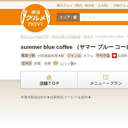
横浜グルメ（関内・桜木町・上大岡）、川崎グル
横浜グルメnaviTOP
>
神奈川県その他地域
>
厚木市
> summer blue cof
summer blue coffee （サマー ブルー コ
小田急線本厚木駅
カフェ
1,00
0
月曜、火曜
口コミ
件
本厚木駅徒歩6分★自家焙煎コーヒーを提供★