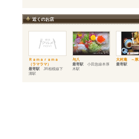
近くのお店
Ｒａｍａｒａｍａ
与八
大村庵 ～厚
（ラマラマ）
最寄駅
小田急線本厚
最寄駅
最寄駅
JR相模線下
木駅
溝駅