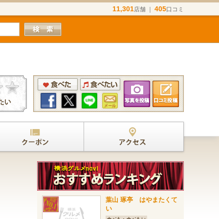
11,301
405
店舗 ｜
口コミ
葉山 琢亭 はやまたくて
い