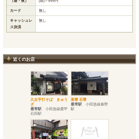
（昼・夜）
[昼]～999円
カード
無し
キャッシュレ
無し
ス決済
近くのお店
久左手打そば きゅう
茶寮 石尊
ざ
最寄駅
小田急線秦野
最寄駅
小田急線愛甲
駅
石田駅