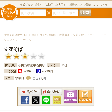
横浜グルメ（関内・桜木町・上大岡）、川崎グルメで美味しいレストラ
ン・居酒屋・ダイニングバー・スイーツのグルメサイト
横浜グルメnaviTOP
>
神奈川県その他地域
>
伊勢原市
>
立花そば
> メニュー・プラ
ン > メニュー・プラン
立花そば
小田急線愛甲石田駅
そば
～999円
～999円
0
水曜日
口コミ
件