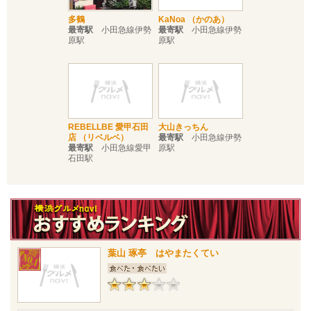
多鶴
KaNoa （かのあ）
最寄駅
小田急線伊勢
最寄駅
小田急線伊勢
原駅
原駅
REBELLBE 愛甲石田
大山きっちん
店 （リベルベ）
最寄駅
小田急線伊勢
最寄駅
小田急線愛甲
原駅
石田駅
葉山 琢亭 はやまたくてい