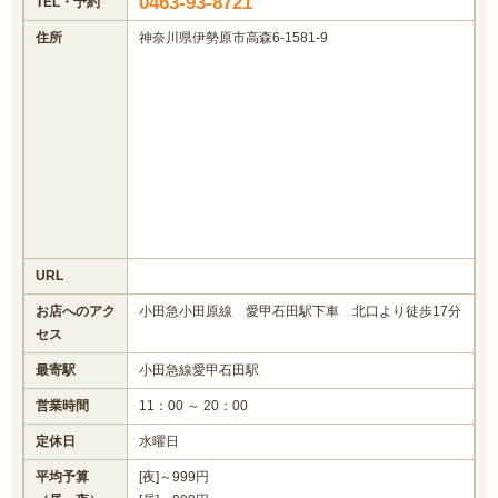
0463-93-8721
TEL・予約
住所
神奈川県伊勢原市高森6-1581-9
URL
お店へのアク
小田急小田原線 愛甲石田駅下車 北口より徒歩17分
セス
最寄駅
小田急線愛甲石田駅
営業時間
11：00 ～ 20：00
定休日
水曜日
平均予算
[夜]～999円