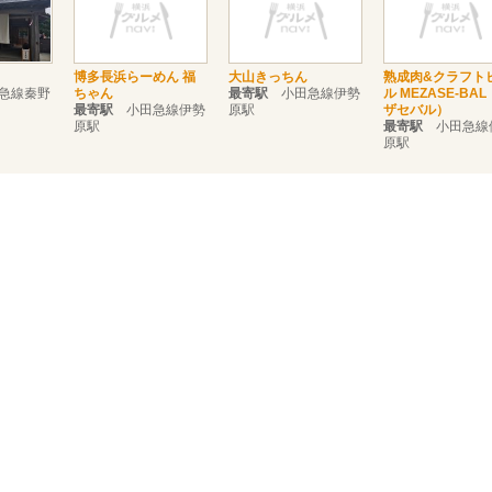
博多長浜らーめん 福
大山きっちん
熟成肉&クラフト
急線秦野
ちゃん
最寄駅
小田急線伊勢
ル MEZASE-BAL
最寄駅
小田急線伊勢
原駅
ザセバル）
原駅
最寄駅
小田急線
原駅