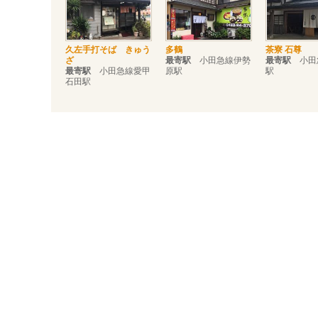
久左手打そば きゅう
多鶴
茶寮 石尊
ざ
最寄駅
小田急線伊勢
最寄駅
小田
最寄駅
小田急線愛甲
原駅
駅
石田駅