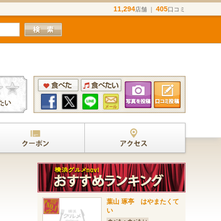
11,294
405
店舗 ｜
口コミ
葉山 琢亭 はやまたくて
い