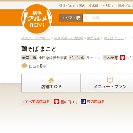
横浜グルメ（関内・桜木町・上大岡）、川崎グル
横浜グルメnaviTOP
>
神奈川県その他地域
>
伊勢原市
>
鶏そば まこと
> 口
鶏そば まこと
小田急線伊勢原駅
ラーメン
～1
0
口コミ
件