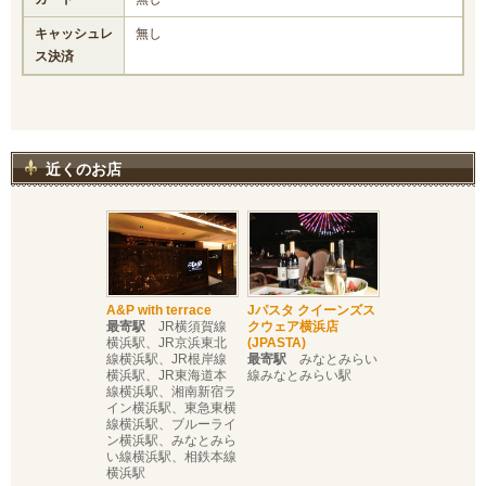
キャッシュレ
無し
ス決済
近くのお店
A&P with terrace
Jパスタ クイーンズス
最寄駅
JR横須賀線
クウェア横浜店
横浜駅、JR京浜東北
(JPASTA)
線横浜駅、JR根岸線
最寄駅
みなとみらい
横浜駅、JR東海道本
線みなとみらい駅
線横浜駅、湘南新宿ラ
イン横浜駅、東急東横
線横浜駅、ブルーライ
ン横浜駅、みなとみら
い線横浜駅、相鉄本線
横浜駅