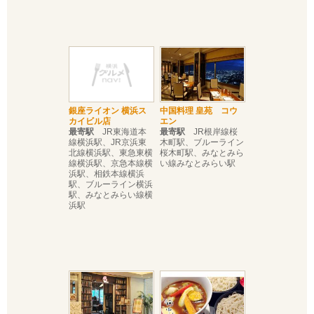
銀座ライオン 横浜ス
中国料理 皇苑 コウ
カイビル店
エン
最寄駅
JR東海道本
最寄駅
JR根岸線桜
線横浜駅、JR京浜東
木町駅、ブルーライン
北線横浜駅、東急東横
桜木町駅、みなとみら
線横浜駅、京急本線横
い線みなとみらい駅
浜駅、相鉄本線横浜
駅、ブルーライン横浜
駅、みなとみらい線横
浜駅