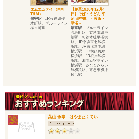
エムエムタイ （MM
【創業1920年12月4
THAI）
日】そば・うどん 平
最寄駅
JR根岸線桜
沼 田中屋 ～横浜・
木町駅、ブルーライン
平沼～
桜木町駅
最寄駅
ブルーライン
高島町駅、京急本線戸
部駅、相鉄本線平沼橋
駅、JR京浜東北線横
浜駅、JR東海道本線
横浜駅、JR横須賀線
横浜駅、JR根岸線横
浜駅、湘南新宿ライン
横浜駅、みなとみらい
線横浜駅、東急東横線
横浜駅
葉山 琢亭 はやまたくてい