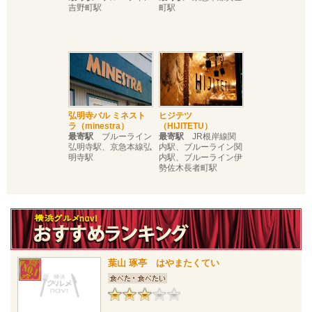
吉野町駅
町駅
弘明寺バル ミネスト
ヒジテツ
ラ（minestra）
（HIJITETU）
最寄駅
ブルーライン
最寄駅
JR根岸線関
弘明寺駅、京急本線弘
内駅、ブルーライン関
明寺駅
内駅、ブルーライン伊
勢佐木長者町駅
葉山 琢亭 はやまたくてい