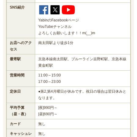
SNS紹介
YabinのFacebookページ
YouTubeチャンネル
よろしくお願いします！！m(__)m
お店へのアク
南太田駅より徒歩1分
セス
最寄駅
京急本線南太田駅、ブルーライン吉野町駅、京急本線
黄金町駅
営業時間
11:00～15:00
17:00～23:00
定休日
●第2,第4月曜日が休みです。祝日の場合は翌日休みと
なります。
平均予算
[夜]990円～
（昼・夜）
[昼]690円～
カード
無し
キャッシュレ
無し