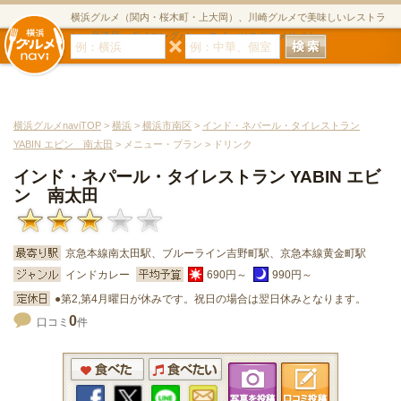
横浜グルメ（関内・桜木町・上大岡）、川崎グルメで美味しいレストラ
ン・居酒屋・ダイニングバー・スイーツのグルメサイト
横浜グルメnaviTOP
>
横浜
>
横浜市南区
>
インド・ネパール・タイレストラン
YABIN エビン 南太田
> メニュー・プラン > ドリンク
インド・ネパール・タイレストラン YABIN エビ
ン 南太田
京急本線南太田駅、ブルーライン吉野町駅、京急本線黄金町駅
インドカレー
690円～
990円～
●第2,第4月曜日が休みです。祝日の場合は翌日休みとなります。
0
口コミ
件