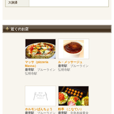
ス決済
近くのお店
マッサ（pizzeria
ル・メッサージュ
Massa）
最寄駅
ブルーライン
最寄駅
ブルーライン
弘明寺駅
弘明寺駅
ホルモンばんちょう
粉亭 （こなてい）
最寄駅
ブルーライン
最寄駅
京急本線黄金