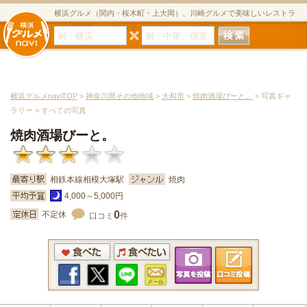
横浜グルメ（関内・桜木町・上大岡）、川崎グルメで美味しいレストラ
ン・居酒屋・ダイニングバー・スイーツのグルメサイト
横浜グルメnaviTOP
>
神奈川県その他地域
>
大和市
>
焼肉酒場びーと。
> 写真ギャ
ラリー > すべての写真
焼肉酒場びーと。
相鉄本線相模大塚駅
焼肉
4,000～5,000円
0
不定休
口コミ
件