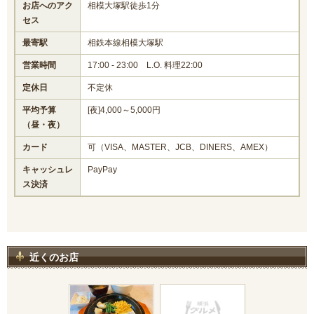
お店へのアク
相模大塚駅徒歩1分
セス
最寄駅
相鉄本線相模大塚駅
営業時間
17:00 - 23:00 L.O. 料理22:00
定休日
不定休
平均予算
[夜]4,000～5,000円
（昼・夜）
カード
可（VISA、MASTER、JCB、DINERS、AMEX）
キャッシュレ
PayPay
ス決済
近くのお店