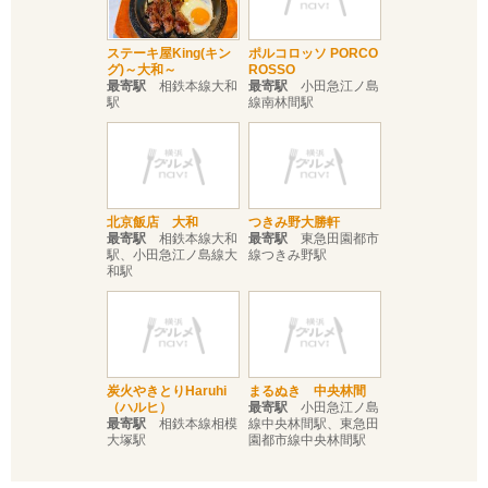
ステーキ屋King(キン
ポルコロッソ PORCO
グ)～大和～
ROSSO
最寄駅
相鉄本線大和
最寄駅
小田急江ノ島
駅
線南林間駅
北京飯店 大和
つきみ野大勝軒
最寄駅
相鉄本線大和
最寄駅
東急田園都市
駅、小田急江ノ島線大
線つきみ野駅
和駅
炭火やきとりHaruhi
まるぬき 中央林間
（ハルヒ）
最寄駅
小田急江ノ島
最寄駅
相鉄本線相模
線中央林間駅、東急田
大塚駅
園都市線中央林間駅