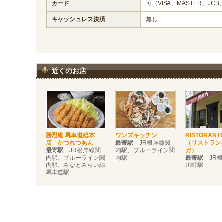
カード
可（VISA、MASTER、JCB
キャッシュレス決済
無し
近くのお店
勝烈庵 馬車道総本
ワンズキッチン
RISTORANT
店 かつれつあん
最寄駅
JR根岸線関
（リストラン
最寄駅
JR根岸線関
内駅、ブルーライン関
ガ）
内駅、ブルーライン関
内駅
最寄駅
JR根
内駅、みなとみらい線
川町駅
馬車道駅