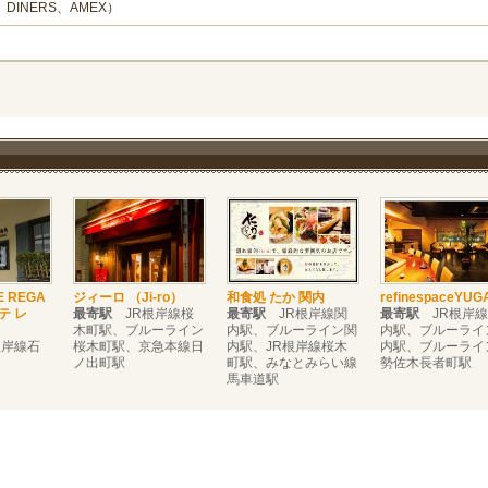
、DINERS、AMEX）
E REGA
ジィーロ （Ji-ro）
和食処 たか 関内
refinespaceYUG
テ レ
最寄駅
JR根岸線桜
最寄駅
JR根岸線関
最寄駅
JR根岸線
木町駅、ブルーライン
内駅、ブルーライン関
内駅、ブルーライ
岸線石
桜木町駅、京急本線日
内駅、JR根岸線桜木
内駅、ブルーライ
ノ出町駅
町駅、みなとみらい線
勢佐木長者町駅
馬車道駅