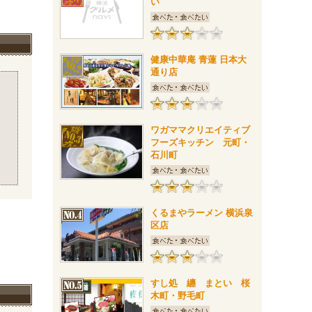
い
健康中華庵 青蓮 日本大
通り店
ワガママクリエイティブ
フーズキッチン 元町・
石川町
くるまやラーメン 横浜泉
区店
すし処 纏 まとい 桜
木町・野毛町