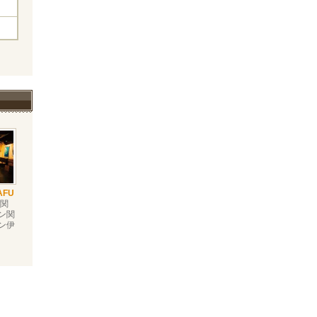
AFU
関
ン関
ン伊