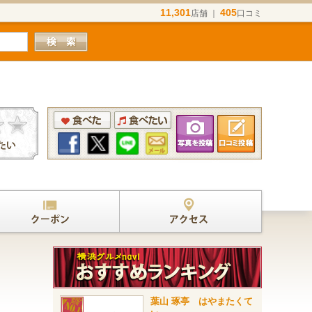
11,301
405
店舗 ｜
口コミ
葉山 琢亭 はやまたくて