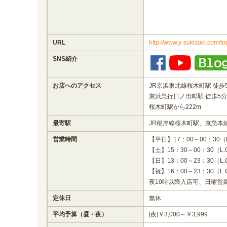
URL
http://www.y-sukizuki.com/to
SNS紹介
お店へのアクセス
JR京浜東北線桜木町駅 徒歩
京浜急行日ノ出町駅 徒歩5
桜木町駅から222m
最寄駅
JR根岸線桜木町駅、京急本
営業時間
【平日】17：00～00：30（L
【土】15：30～00：30（L.
【日】13：00～23：30（L.
【祝】16：00～23：30（L.
夜10時以降入店可、日曜営
定休日
無休
平均予算（昼・夜）
[夜]￥3,000～￥3,999