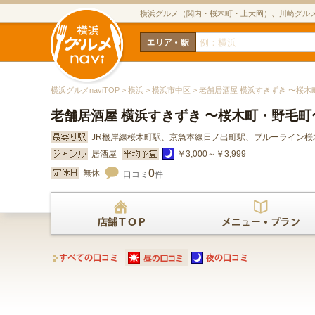
横浜グルメ（関内・桜木町・上大岡）、川崎グル
横浜グルメnaviTOP
>
横浜
>
横浜市中区
>
老舗居酒屋 横浜すきずき 〜桜木
老舗居酒屋 横浜すきずき 〜桜木町・野毛町
JR根岸線桜木町駅、京急本線日ノ出町駅、ブルーライン
居酒屋
￥3,000～￥3,999
0
無休
口コミ
件