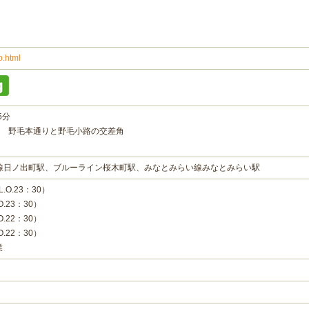
p.html
5分
分 野毛本通りと野毛小路の交差角
線日ノ出町駅、ブルーライン桜木町駅、みなとみらい線みなとみらい駅
.O.23：30）
O.23：30）
O.22：30）
O.22：30）
業