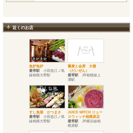
近くのお店
魚炉魚炉
蕎麦と会席 大善
最寄駅
小田急江ノ島
（だいぜん）
線相模大野駅
最寄駅
JR相模線上
溝駅
すし魚菜 かつまさ
JUICE WITCH ジュー
最寄駅
小田急江ノ島
スウィッチ相模原店
線相模大野駅
最寄駅
JR横浜線相
模原駅