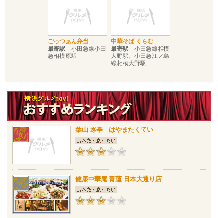
ごっつぁん弁当
中華そば くらむ
最寄駅
小田急線小田
最寄駅
小田急線相模
急相模原駅
大野駅、小田急江ノ島
線相模大野駅
葉山 琢亭 はやまたくてい
健康中華庵 青蓮 日本大通り店