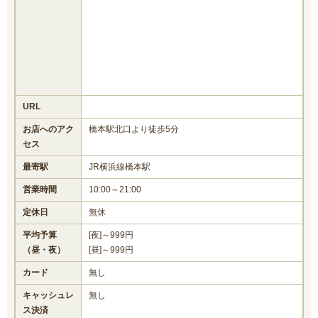
URL
お店へのアク
橋本駅北口より徒歩5分
セス
最寄駅
JR横浜線橋本駅
営業時間
10:00～21:00
定休日
無休
平均予算
[夜]～999円
（昼・夜）
[昼]～999円
カード
無し
キャッシュレ
無し
ス決済