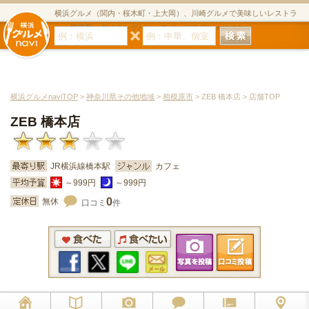
横浜グルメ（関内・桜木町・上大岡）、川崎グルメで美味しいレストラ
ン・居酒屋・ダイニングバー・スイーツのグルメサイト
横浜グルメnaviTOP
>
神奈川県その他地域
>
相模原市
> ZEB 橋本店 > 店舗TOP
ZEB 橋本店
JR横浜線橋本駅
カフェ
～999円
～999円
0
無休
口コミ
件