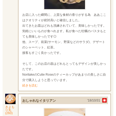
お店に入った瞬間に、上質な食材の香りがする為 ああここ
はクオリティが絶対高いと確信しました。
出てきたお皿はどれも洗練されていて、美味しかったです。
気軽にいいものが食べれます。私が食べた牡蠣のパスタもと
ても美味しかったです◎
他、スープ、前菜(サーモン、野菜などのサラダ)、デザート
のシャーベット、紅茶。
接客もすごく良かったです。
そして、このお店の器はどれもとってもデザインが美しかっ
たです。
NoritakeのCutie Roseのティーカップがあまりの美しさに自
分で購入しようと思っています。
続きを読む
おしゃれなイタリアン
'18/10/31
きよも
り丸
(260)