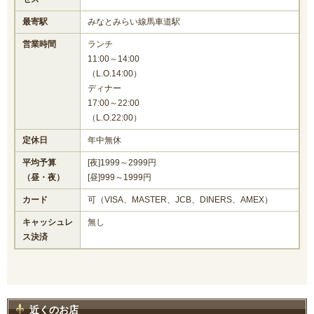
最寄駅
みなとみらい線馬車道駅
営業時間
ランチ
11:00～14:00
（L.O.14:00）
ディナー
17:00～22:00
（L.O.22:00）
定休日
年中無休
平均予算
[夜]1999～2999円
（昼・夜）
[昼]999～1999円
カード
可（VISA、MASTER、JCB、DINERS、AMEX）
キャッシュレ
無し
ス決済
近くのお店