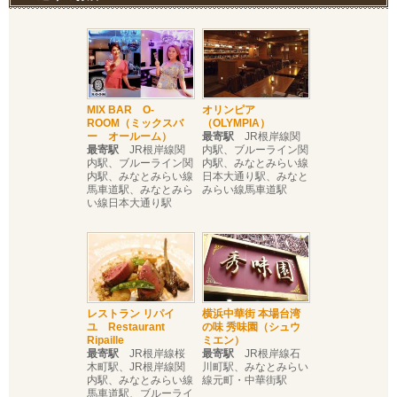
MIX BAR O-
オリンピア
ROOM（ミックスバ
（OLYMPIA）
ー オールーム）
最寄駅
JR根岸線関
最寄駅
JR根岸線関
内駅、ブルーライン関
内駅、ブルーライン関
内駅、みなとみらい線
内駅、みなとみらい線
日本大通り駅、みなと
馬車道駅、みなとみら
みらい線馬車道駅
い線日本大通り駅
レストラン リパイ
横浜中華街 本場台湾
ユ Restaurant
の味 秀味園（シュウ
Ripaille
ミエン）
最寄駅
JR根岸線桜
最寄駅
JR根岸線石
木町駅、JR根岸線関
川町駅、みなとみらい
内駅、みなとみらい線
線元町・中華街駅
馬車道駅、ブルーライ