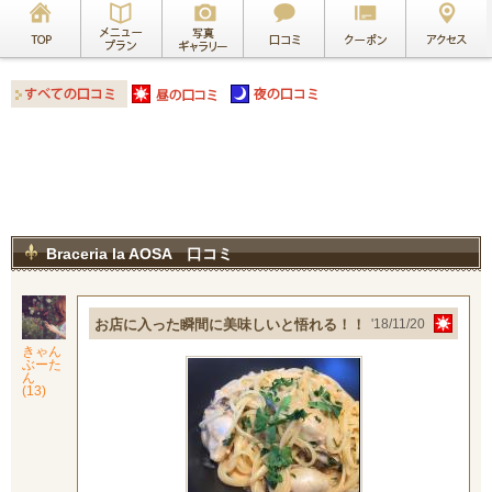
Braceria la AOSA 口コミ
お店に入った瞬間に美味しいと悟れる！！
'18/11/20
きゃん
ぶーた
ん
(13)