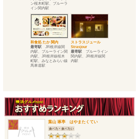
ン桜木町駅、ブルーラ
イン関内駅
和食処 たか 関内
ストラスジュール
最寄駅
JR根岸線関
Strasjour
内駅、ブルーライン関
最寄駅
ブルーライン
内駅、JR根岸線桜木
関内駅、JR根岸線関
町駅、みなとみらい線
内駅
馬車道駅
葉山 琢亭 はやまたくてい