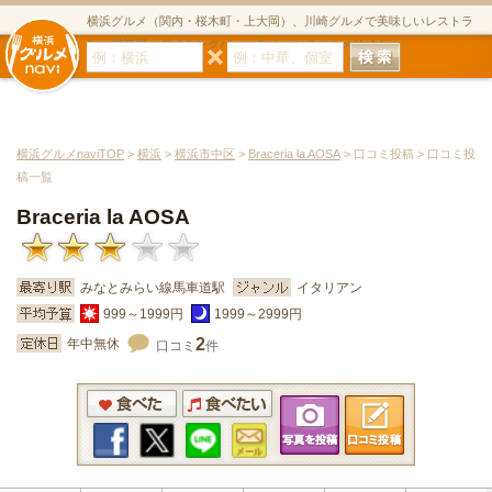
横浜グルメ（関内・桜木町・上大岡）、川崎グルメで美味しいレストラ
ン・居酒屋・ダイニングバー・スイーツのグルメサイト
横浜グルメnaviTOP
>
横浜
>
横浜市中区
>
Braceria la AOSA
> 口コミ投稿 > 口コミ投
稿一覧
Braceria la AOSA
みなとみらい線馬車道駅
イタリアン
999～1999円
1999～2999円
2
年中無休
口コミ
件