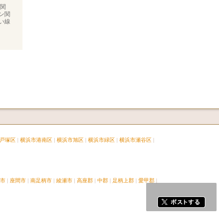
関
ン関
い線
戸塚区
横浜市港南区
横浜市旭区
横浜市緑区
横浜市瀬谷区
市
座間市
南足柄市
綾瀬市
高座郡
中郡
足柄上郡
愛甲郡