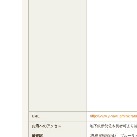
URL
http://www.y-navi.jp/ninki
お店へのアクセス
地下鉄伊勢佐木長者町より徒
最寄駅
JR根岸線関内駅、ブルーラ