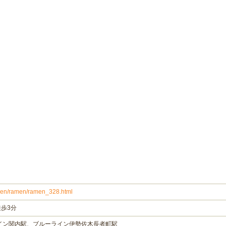
ramen/ramen/ramen_328.html
歩3分
イン関内駅、ブルーライン伊勢佐木長者町駅