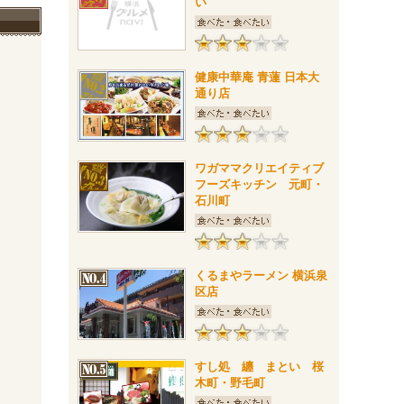
い
健康中華庵 青蓮 日本大
通り店
ワガママクリエイティブ
フーズキッチン 元町・
石川町
くるまやラーメン 横浜泉
区店
すし処 纏 まとい 桜
木町・野毛町