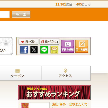
11,301
405
店舗 ｜
口コミ
葉山 琢亭 はやまたくて