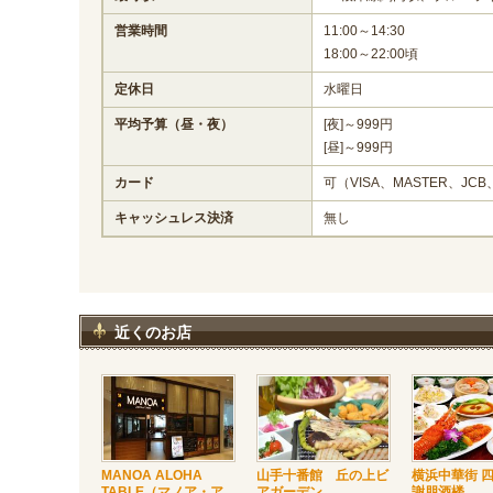
営業時間
11:00～14:30
18:00～22:00頃
定休日
水曜日
平均予算（昼・夜）
[夜]～999円
[昼]～999円
カード
可（VISA、MASTER、JCB
キャッシュレス決済
無し
近くのお店
MANOA ALOHA
山手十番館 丘の上ビ
横浜中華街 
TABLE（マノア・ア
アガーデン
謝朋酒楼