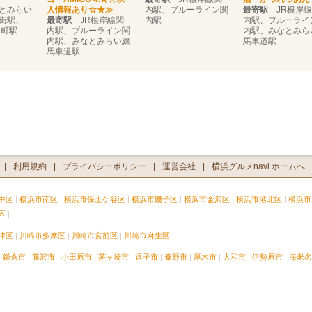
とみらい
人情報あり☆★≫
内駅、ブルーライン関
最寄駅
JR根岸線
街駅、
最寄駅
JR根岸線関
内駅
内駅、ブルーライ
川町駅
内駅、ブルーライン関
内駅、みなとみら
内駅、みなとみらい線
馬車道駅
馬車道駅
利用規約
プライバシーポリシー
運営会社
横浜グルメnavi ホームへ
中区
横浜市南区
横浜市保土ケ谷区
横浜市磯子区
横浜市金沢区
横浜市港北区
横浜市
区
津区
川崎市多摩区
川崎市宮前区
川崎市麻生区
鎌倉市
藤沢市
小田原市
茅ヶ崎市
逗子市
秦野市
厚木市
大和市
伊勢原市
海老名