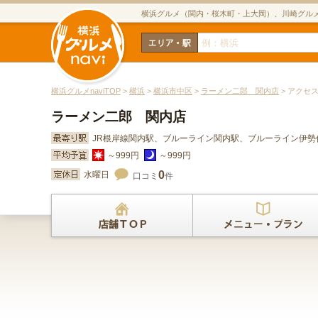
横浜グルメ（関内・桜木町・上大岡）、川崎グル
横浜グルメnaviTOP
>
横浜
>
横浜市中区
>
ラーメン二郎 関内店
> アクセ
ラーメン二郎 関内店
JR根岸線関内駅、ブルーライン関内駅、ブルーライン伊勢
～999円
～999円
0
水曜日
口コミ
件