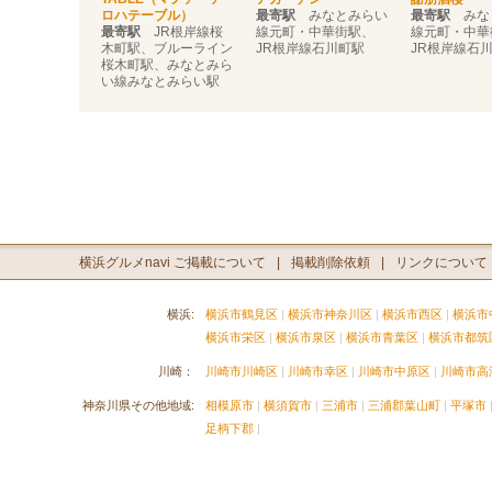
ロハテーブル）
最寄駅
みなとみらい
最寄駅
みな
最寄駅
JR根岸線桜
線元町・中華街駅、
線元町・中華
木町駅、ブルーライン
JR根岸線石川町駅
JR根岸線石
桜木町駅、みなとみら
い線みなとみらい駅
横浜グルメnavi ご掲載について
掲載削除依頼
リンクについて
横浜:
横浜市鶴見区
横浜市神奈川区
横浜市西区
横浜市
横浜市栄区
横浜市泉区
横浜市青葉区
横浜市都筑
川崎：
川崎市川崎区
川崎市幸区
川崎市中原区
川崎市高
神奈川県その他地域:
相模原市
横須賀市
三浦市
三浦郡葉山町
平塚市
足柄下郡