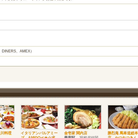
、DINERS、AMEX）
四川料理
イタリアンバルアミー
金壱家 関内店
勝烈庵 馬車道総本
ゴ AMIGO≪★☆求
最寄駅
JR根岸線関
店 かつれつあん