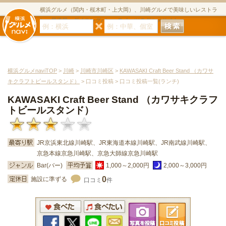
横浜グルメ（関内・桜木町・上大岡）、川崎グルメで美味しいレストラ
ン・居酒屋・ダイニングバー・スイーツのグルメサイト
横浜グルメnaviTOP
>
川崎
>
川崎市川崎区
>
KAWASAKI Craft Beer Stand （カワサ
キクラフトビールスタンド）
> 口コミ投稿 > 口コミ投稿一覧(ランチ)
KAWASAKI Craft Beer Stand （カワサキクラフ
トビールスタンド）
JR京浜東北線川崎駅、JR東海道本線川崎駅、JR南武線川崎駅、
京急本線京急川崎駅、京急大師線京急川崎駅
Bar(バー)
1,000～2,000円
2,000～3,000円
0
施設に準ずる
口コミ
件