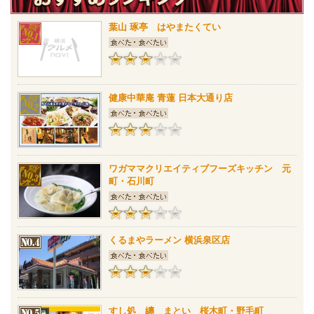
葉山 琢亭 はやまたくてい
健康中華庵 青蓮 日本大通り店
ワガママクリエイティブフーズキッチン 元
町・石川町
くるまやラーメン 横浜泉区店
すし処 纏 まとい 桜木町・野毛町