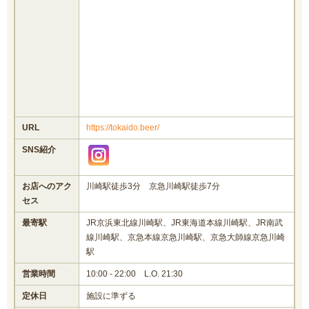
URL
https://tokaido.beer/
SNS紹介
お店へのアク
川崎駅徒歩3分 京急川崎駅徒歩7分
セス
最寄駅
JR京浜東北線川崎駅、JR東海道本線川崎駅、JR南武
線川崎駅、京急本線京急川崎駅、京急大師線京急川崎
駅
営業時間
10:00 - 22:00 L.O. 21:30
定休日
施設に準ずる