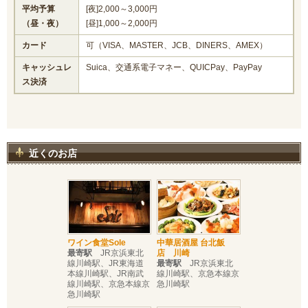
平均予算
[夜]2,000～3,000円
（昼・夜）
[昼]1,000～2,000円
カード
可（VISA、MASTER、JCB、DINERS、AMEX）
キャッシュレ
Suica、交通系電子マネー、QUICPay、PayPay
ス決済
近くのお店
ワイン食堂Sole
中華居酒屋 台北飯
最寄駅
JR京浜東北
店 川崎
線川崎駅、JR東海道
最寄駅
JR京浜東北
本線川崎駅、JR南武
線川崎駅、京急本線京
線川崎駅、京急本線京
急川崎駅
急川崎駅