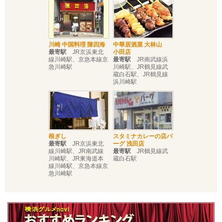
川崎 中国料理 陳四海
中華居酒屋 大林山
最寄駅
JR京浜東北
小田店
線川崎駅、京急本線京
最寄駅
JR南武線浜
急川崎駅
川崎駅、JR鶴見線武
蔵白石駅、JR鶴見線
浜川崎駅
根ぎし
スタミナカレーの店バ
最寄駅
JR京浜東北
ーグ 浅田店
線川崎駅、JR南武線
最寄駅
JR鶴見線武
川崎駅、JR東海道本
蔵白石駅
線川崎駅、京急本線京
急川崎駅