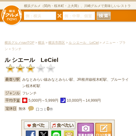
横浜グルメ（関内・桜木町・上大岡）、川崎グルメで美味しいレストラ
ン・居酒屋・ダイニングバー・スイーツのグルメサイト
横浜グルメnaviTOP
>
横浜
>
横浜市西区
>
ル シエール LeCiel
> メニュー・プラ
ン > ランチ
ル シエール LeCiel
みなとみらい線みなとみらい駅、JR根岸線桜木町駅、ブルーライ
ン桜木町駅
フレンチ
5,000円～5,999円
10,000円～14,999円
0
無休
口コミ
件