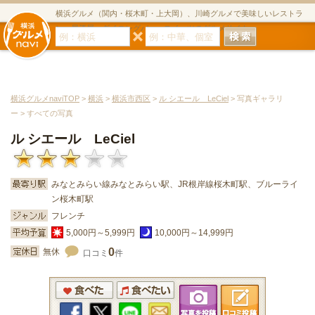
横浜グルメ（関内・桜木町・上大岡）、川崎グルメで美味しいレストラ
ン・居酒屋・ダイニングバー・スイーツのグルメサイト
横浜グルメnaviTOP
>
横浜
>
横浜市西区
>
ル シエール LeCiel
> 写真ギャラリ
ー > すべての写真
ル シエール LeCiel
みなとみらい線みなとみらい駅、JR根岸線桜木町駅、ブルーライ
ン桜木町駅
フレンチ
5,000円～5,999円
10,000円～14,999円
0
無休
口コミ
件