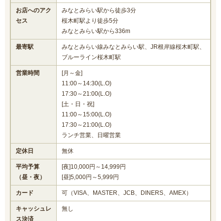
お店へのアク
みなとみらい駅から徒歩3分
セス
桜木町駅より徒歩5分
みなとみらい駅から336m
最寄駅
みなとみらい線みなとみらい駅、JR根岸線桜木町駅、
ブルーライン桜木町駅
営業時間
[月～金]
11:00～14:30(L.O)
17:30～21:00(L.O)
[土・日・祝]
11:00～15:00(L.O)
17:30～21:00(L.O)
ランチ営業、日曜営業
定休日
無休
平均予算
[夜]10,000円～14,999円
（昼・夜）
[昼]5,000円～5,999円
カード
可（VISA、MASTER、JCB、DINERS、AMEX）
キャッシュレ
無し
ス決済