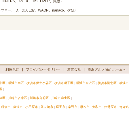
、DINERS、AMEX、DISCOVER、銀聯）
子マネー、iD、楽天Edy、WAON、nanaco、d払い
利用規約
プライバシーポリシー
運営会社
横浜グルメnavi ホームへ
中区
横浜市南区
横浜市保土ケ谷区
横浜市磯子区
横浜市金沢区
横浜市港北区
横浜市
区
津区
川崎市多摩区
川崎市宮前区
川崎市麻生区
鎌倉市
藤沢市
小田原市
茅ヶ崎市
逗子市
秦野市
厚木市
大和市
伊勢原市
海老名