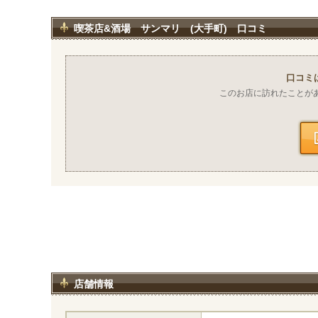
喫茶店&酒場 サンマリ (大手町) 口コミ
口コミ
このお店に訪れたことが
店舗情報