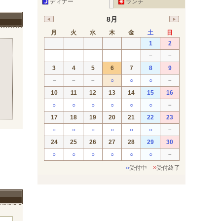
ディナー
ランチ
8月
月
火
水
木
金
土
日
1
2
－
－
3
4
5
6
7
8
9
－
－
－
○
○
○
－
10
11
12
13
14
15
16
○
○
○
○
○
○
－
17
18
19
20
21
22
23
○
○
○
○
○
○
－
24
25
26
27
28
29
30
○
○
○
○
○
○
－
○
受付中
×
受付終了