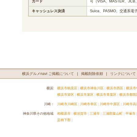
カード
可（VISA、MASTER、JCB
キャッシュレス決済
Suica、PASMO、交通系電
横浜グルメnavi ご掲載について
掲載削除依頼
リンクについて
横浜:
横浜市鶴見区
横浜市神奈川区
横浜市西区
横浜市
横浜市栄区
横浜市泉区
横浜市青葉区
横浜市都筑
川崎：
川崎市川崎区
川崎市幸区
川崎市中原区
川崎市高
神奈川県その他地域:
相模原市
横須賀市
三浦市
三浦郡葉山町
平塚市
足柄下郡