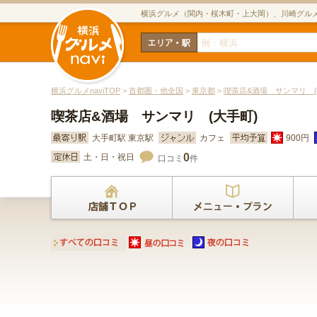
横浜グルメ（関内・桜木町・上大岡）、川崎グル
横浜グルメnaviTOP
>
首都圏・他全国
>
東京都
>
喫茶店&酒場 サンマリ (
喫茶店&酒場 サンマリ (大手町)
大手町駅 東京駅
カフェ
900円
0
土・日・祝日
口コミ
件