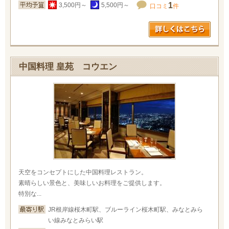
1
3,500円～
5,500円～
口コミ
件
中国料理 皇苑 コウエン
天空をコンセプトにした中国料理レストラン。
素晴らしい景色と、美味しいお料理をご提供します。
特別な...
JR根岸線桜木町駅、ブルーライン桜木町駅、みなとみら
い線みなとみらい駅