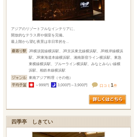
アジアのリゾートフルなインテリアに、
開放的なテラス席や個室を完備。
最上階から望む夜景は非日常的を...
JR横須賀線横浜駅、JR京浜東北線横浜駅、JR根岸線横浜
駅、JR東海道本線横浜駅、湘南新宿ライン横浜駅、東急
東横線横浜駅、ブルーライン横浜駅、みなとみらい線横
浜駅、相鉄本線横浜駅
東南アジア料理（その他）
1
～999円
3,000円～3,900円
口コミ
件
四季亭 しきてい