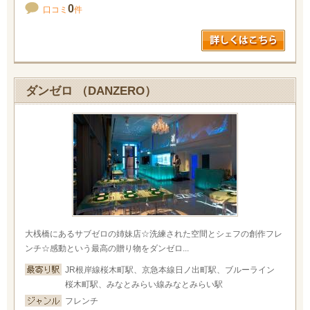
0
口コミ
件
ダンゼロ （DANZERO）
大桟橋にあるサブゼロの姉妹店☆洗練された空間とシェフの創作フレ
ンチ☆感動という最高の贈り物をダンゼロ...
JR根岸線桜木町駅、京急本線日ノ出町駅、ブルーライン
桜木町駅、みなとみらい線みなとみらい駅
フレンチ