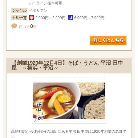
ルーライン桜木町駅
イタリアン
2,000円～2,999円
6,000円～7,999円
0
口コミ
件
【創業1920年12月4日】そば・うどん 平沼 田中
屋 ～横浜・平沼～
高島町駅から徒歩3分の場所にある平沼 田中屋は1920年創業の老舗で