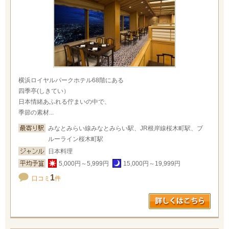
横浜ロイヤルパークホテル68階にある
四季亭(しきてい）
日本情緒あふれる佇まいの中で、
季節の素材...
みなとみらい線みなとみらい駅、JR根岸線桜木町駅、ブ
ルーライン桜木町駅
日本料理
5,000円～5,999円
15,000円～19,999円
1
口コミ
件