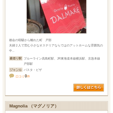
都会の喧騒から離れた町 戸部
夫婦２人で営む小さなオステリアならではのアットホームな雰囲気の
中...
ブルーライン高島町駅、JR東海道本線横浜駅、京急本線
戸部駅
パスタ・ピザ
0
口コミ
件
Magnolia （マグノリア）