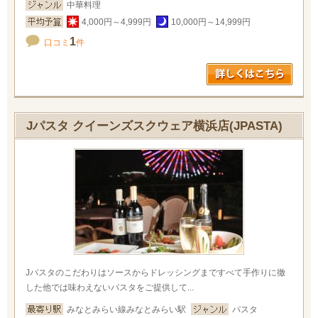
中華料理
4,000円～4,999円
10,000円～14,999円
1
口コミ
件
Jパスタ クイーンズスクウェア横浜店(JPASTA)
Jパスタのこだわりはソースからドレッシングまですべて手作りに徹
した他では味わえないパスタをご提供して...
みなとみらい線みなとみらい駅
パスタ