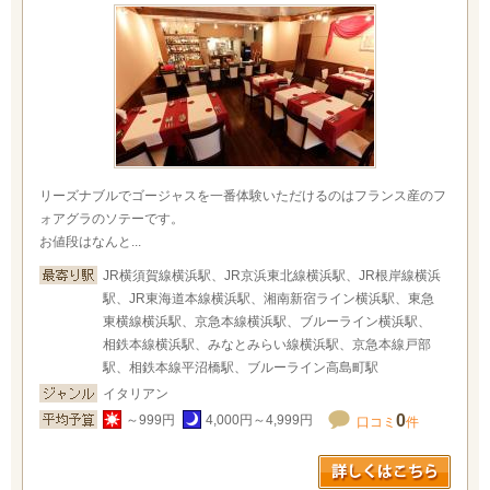
リーズナブルでゴージャスを一番体験いただけるのはフランス産のフ
ォアグラのソテーです。
お値段はなんと...
JR横須賀線横浜駅、JR京浜東北線横浜駅、JR根岸線横浜
駅、JR東海道本線横浜駅、湘南新宿ライン横浜駅、東急
東横線横浜駅、京急本線横浜駅、ブルーライン横浜駅、
相鉄本線横浜駅、みなとみらい線横浜駅、京急本線戸部
駅、相鉄本線平沼橋駅、ブルーライン高島町駅
イタリアン
0
～999円
4,000円～4,999円
口コミ
件