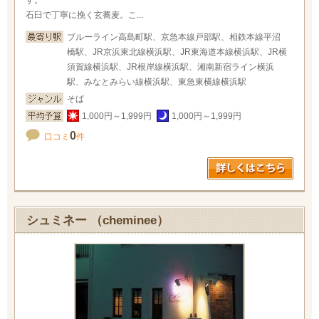
す。
石臼で丁寧に挽く玄蕎麦。こ...
ブルーライン高島町駅、京急本線戸部駅、相鉄本線平沼
橋駅、JR京浜東北線横浜駅、JR東海道本線横浜駅、JR横
須賀線横浜駅、JR根岸線横浜駅、湘南新宿ライン横浜
駅、みなとみらい線横浜駅、東急東横線横浜駅
そば
1,000円～1,999円
1,000円～1,999円
0
口コミ
件
シュミネー （cheminee）