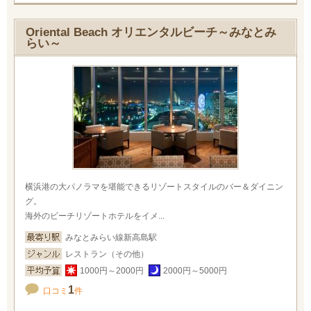
Oriental Beach オリエンタルビーチ～みなとみ
らい～
横浜港の大パノラマを堪能できるリゾートスタイルのバー＆ダイニン
グ。
海外のビーチリゾートホテルをイメ...
みなとみらい線新高島駅
レストラン（その他）
1000円～2000円
2000円～5000円
1
口コミ
件