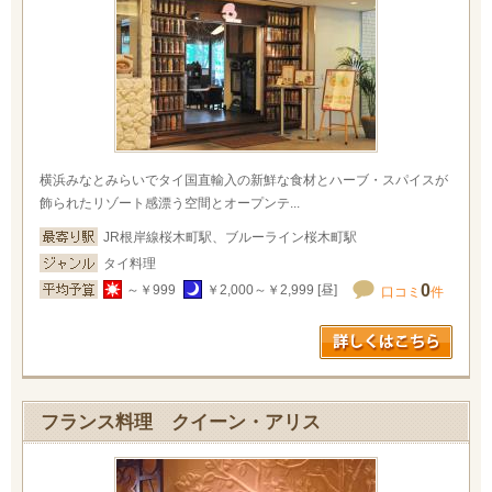
横浜みなとみらいでタイ国直輸入の新鮮な食材とハーブ・スパイスが
飾られたリゾート感漂う空間とオープンテ...
JR根岸線桜木町駅、ブルーライン桜木町駅
タイ料理
0
～￥999
￥2,000～￥2,999 [昼]
口コミ
件
フランス料理 クイーン・アリス