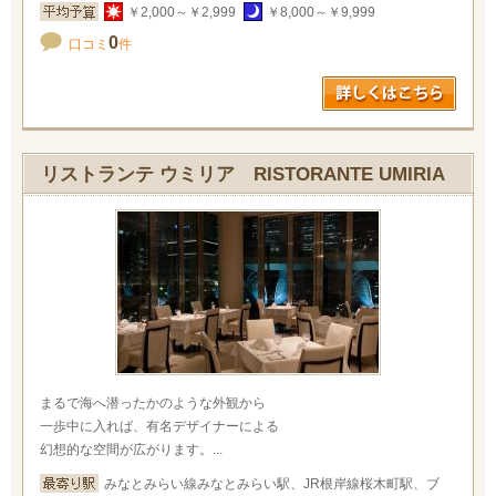
￥2,000～￥2,999
￥8,000～￥9,999
0
口コミ
件
リストランテ ウミリア RISTORANTE UMIRIA
まるで海へ潜ったかのような外観から
一歩中に入れば、有名デザイナーによる
幻想的な空間が広がります。...
みなとみらい線みなとみらい駅、JR根岸線桜木町駅、ブ