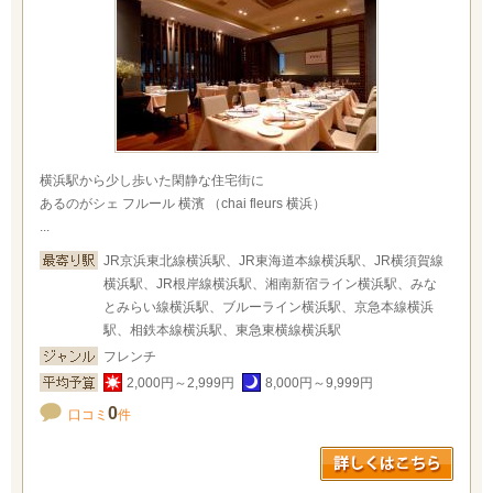
横浜駅から少し歩いた閑静な住宅街に
あるのがシェ フルール 横濱 （chai fleurs 横浜）
...
JR京浜東北線横浜駅、JR東海道本線横浜駅、JR横須賀線
横浜駅、JR根岸線横浜駅、湘南新宿ライン横浜駅、みな
とみらい線横浜駅、ブルーライン横浜駅、京急本線横浜
駅、相鉄本線横浜駅、東急東横線横浜駅
フレンチ
2,000円～2,999円
8,000円～9,999円
0
口コミ
件