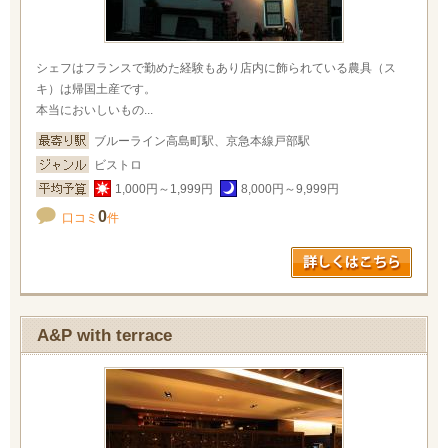
シェフはフランスで勤めた経験もあり店内に飾られている農具（ス
キ）は帰国土産です。
本当においしいもの...
ブルーライン高島町駅、京急本線戸部駅
ビストロ
1,000円～1,999円
8,000円～9,999円
0
口コミ
件
A&P with terrace