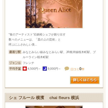
"食のアーティスト”石鍋裕シェフが創り出す
数々のメニューは、「皿の上の芸術」と
呼ぶにふさわしい美...
みなとみらい線みなとみらい駅、JR根岸線桜木町駅、ブ
ルーライン桜木町駅
フレンチ
0
4,500円～
9,000円～
口コミ
件
シェ フルール 横濱 chai fleurs 横浜