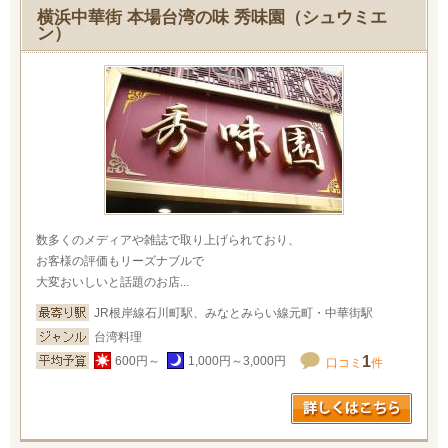
横浜中華街 本場台湾の味 秀味園（シュウミエ
ン）
数多くのメディアや雑誌で取り上げられており、
お客様の評価もリーズナブルで
大変おいしいと話題のお店...
JR根岸線石川町駅、みなとみらい線元町・中華街駅
台湾料理
1
600円～
1,000円～3,000円
口コミ
件