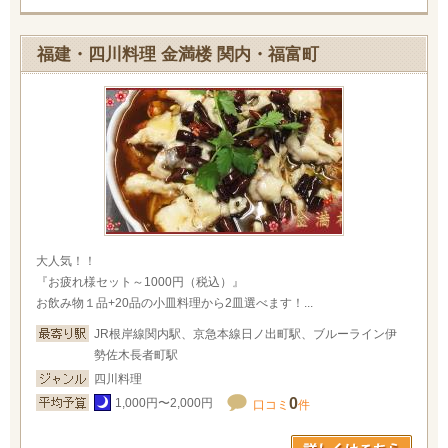
福建・四川料理 金満楼 関内・福富町
大人気！！
『お疲れ様セット～1000円（税込）』
お飲み物１品+20品の小皿料理から2皿選べます！...
JR根岸線関内駅、京急本線日ノ出町駅、ブルーライン伊
勢佐木長者町駅
四川料理
0
1,000円〜2,000円
口コミ
件