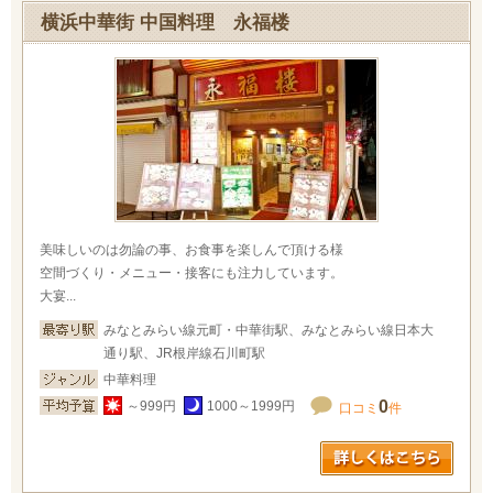
横浜中華街 中国料理 永福楼
美味しいのは勿論の事、お食事を楽しんで頂ける様
空間づくり・メニュー・接客にも注力しています。
大宴...
みなとみらい線元町・中華街駅、みなとみらい線日本大
通り駅、JR根岸線石川町駅
中華料理
0
～999円
1000～1999円
口コミ
件