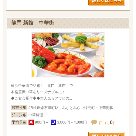
龍門 新館 中華街
横浜中華街で話題！「龍門 新館」で
本格贅沢中華をリーズナブルに！
◆ご宴会受付中◆大人気☆アワビの...
JR根岸線石川町駅、みなとみらい線元町・中華街駅
中華料理
0
900円～
3,000円～4,000円
口コミ
件