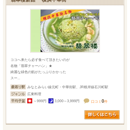
ココへ来たら必ず食べて頂きたいのが
名物「翡翠チャーハン」★
綺麗な緑色の餡がたっぷりかかった
スー...
みなとみらい線元町・中華街駅、JR根岸線石川町駅
広東料理
0
～999円
3,000～3,999円
口コミ
件