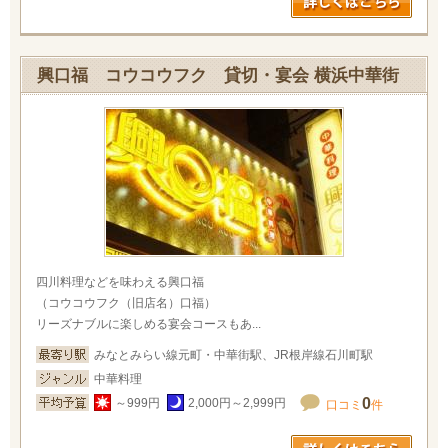
興口福 コウコウフク 貸切・宴会 横浜中華街
四川料理などを味わえる興口福
（コウコウフク（旧店名）口福）
リーズナブルに楽しめる宴会コースもあ...
みなとみらい線元町・中華街駅、JR根岸線石川町駅
中華料理
0
～999円
2,000円～2,999円
口コミ
件