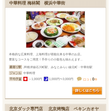
中華料理 梅林閣 横浜中華街
本格的な広東料理、上海料理が堪能出来る中華のお店。
豊富なコースをご用意！手作りの小龍包も味わえます...
JR根岸線石川町駅、みなとみらい線元町・中華街駅
中華料理
0
～1,000円
1,000円〜3,000円
口コミ
件
北京ダック専門店 北京烤鴨店 ペキンカオヤ