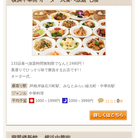
133品食べ放題時間無制限でなんと2480円！
裏通りでひっそり味で勝負するお店です!！
オーダー式...
JR根岸線石川町駅、みなとみらい線元町・中華街駅
中華料理
0
1000～1999円
1000～3999円
口コミ
件
翡翠楼新館 横浜中華街