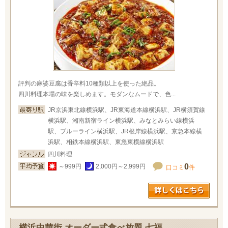
評判の麻婆豆腐は香辛料10種類以上を使った絶品。
四川料理本場の味を楽しめます。モダンなムードで、色...
JR京浜東北線横浜駅、JR東海道本線横浜駅、JR横須賀線
横浜駅、湘南新宿ライン横浜駅、みなとみらい線横浜
駅、ブルーライン横浜駅、JR根岸線横浜駅、京急本線横
浜駅、相鉄本線横浜駅、東急東横線横浜駅
四川料理
0
～999円
2,000円～2,999円
口コミ
件
横浜中華街 オーダー式食べ放題 七福