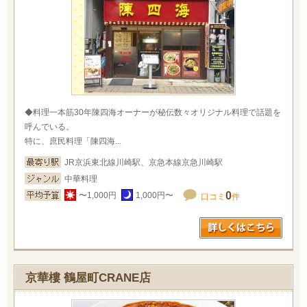
◆料理一本筋30年陳四海オーナーが秘伝数々オリジナル料理で話題を
呼んでいる。
特に、庶民料理「陳四海...
JR京浜東北線川崎駅、京急本線京急川崎駅
中華料理
0
〜1,000円
1,000円〜
口コミ
件
京華樓 鶴屋町CRANE店