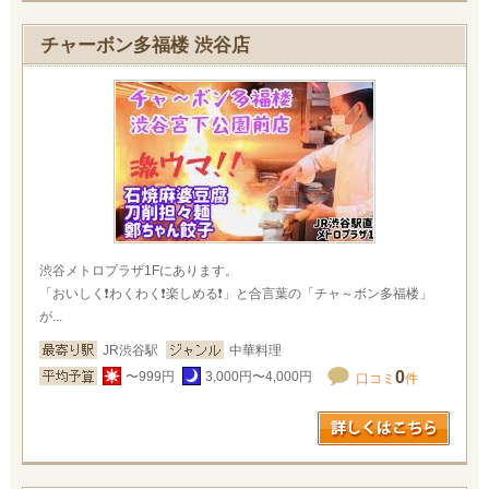
チャーボン多福楼 渋谷店
渋谷メトロプラザ1Fにあります。
「おいしく❗わくわく❗楽しめる❗」と合言葉の「チャ～ボン多福楼」
が...
JR渋谷駅
中華料理
0
〜999円
3,000円〜4,000円
口コミ
件