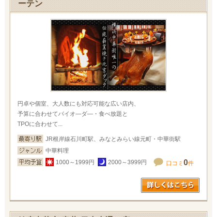
ーテン
円卓や個室、大人数にも対応可能な広い店内、
予算に合わせてバイオ―ダ―・食べ放題と
TPOに合わせて...
JR根岸線石川町駅、みなとみらい線元町・中華街駅
中華料理
0
1000～1999円
2000～3999円
口コミ
件