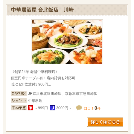
中華居酒屋 台北飯店 川崎
《創業24年 老舗中華料理店》
個室円卓テーブル有！店内貸切も対応可
[宴会]2H飲放付3,900円...
JR京浜東北線川崎駅、京急本線京急川崎駅
中華料理
0
～999円
3000円～
口コミ
件