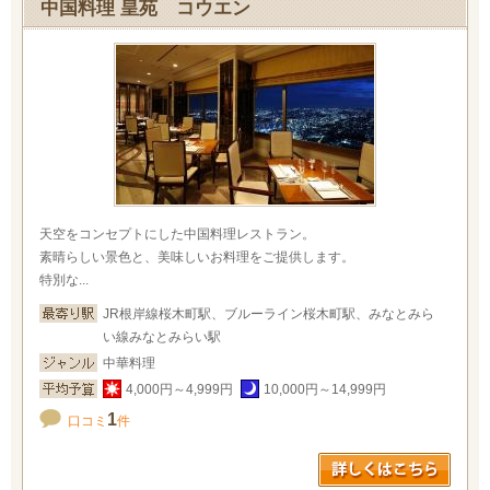
中国料理 皇苑 コウエン
天空をコンセプトにした中国料理レストラン。
素晴らしい景色と、美味しいお料理をご提供します。
特別な...
JR根岸線桜木町駅、ブルーライン桜木町駅、みなとみら
い線みなとみらい駅
中華料理
4,000円～4,999円
10,000円～14,999円
1
口コミ
件