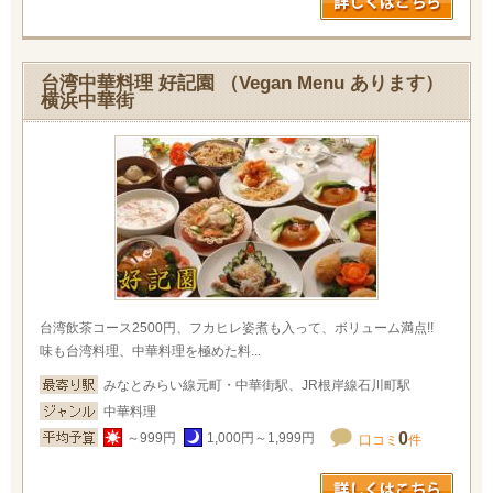
台湾中華料理 好記園 （Vegan Menu あります）
横浜中華街
台湾飲茶コース2500円、フカヒレ姿煮も入って、ボリューム満点!!
味も台湾料理、中華料理を極めた料...
みなとみらい線元町・中華街駅、JR根岸線石川町駅
中華料理
0
～999円
1,000円～1,999円
口コミ
件