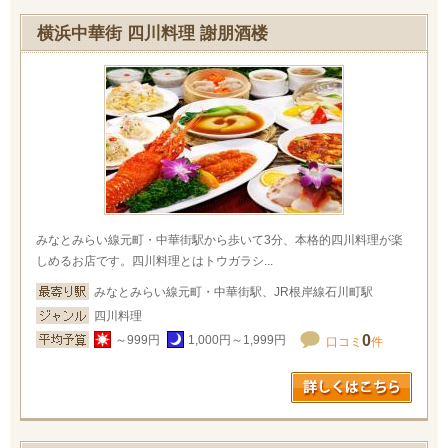
横浜中華街 四川料理 謝朋酒楼
みなとみらい線元町・中華街駅から歩いて3分、本格的四川料理が楽
しめるお店です。四川料理とはトウガラシ...
みなとみらい線元町・中華街駅、JR根岸線石川町駅
四川料理
0
～999円
1,000円～1,999円
口コミ
件