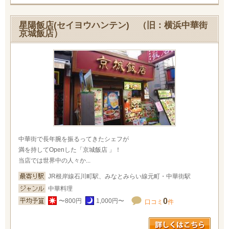
星陽飯店(セイヨウハンテン) （旧：横浜中華街
京城飯店）
中華街で長年腕を振るってきたシェフが
満を持してOpenした「京城飯店 」！
当店では世界中の人々か...
JR根岸線石川町駅、みなとみらい線元町・中華街駅
中華料理
0
〜800円
1,000円〜
口コミ
件