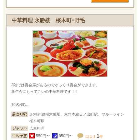
中華料理 永勝楼 桜木町･野毛
2階では宴会席があるのでゆっくり宴会ができます。
新年会にもってこいの中華料理です！！
10名様以...
JR根岸線桜木町駅、京急本線日ノ出町駅、ブルーライン
桜木町駅
広東料理
1
550円〜
850円〜
口コミ
件