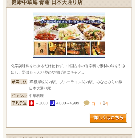
健康中華庵 青蓮 日本大通り店
化学調味料を出来るだけ使わず、中国古来の香辛料で素材の味を引き
出し、野菜たっぷり炒めや揚げ油にキャノ...
JR根岸線関内駅、ブルーライン関内駅、みなとみらい線
日本大通り駅
中華料理
1
～1000
4,000～4,999
口コミ
件