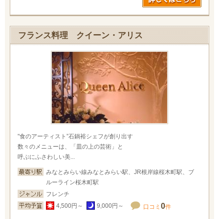
フランス料理 クイーン・アリス
"食のアーティスト”石鍋裕シェフが創り出す
数々のメニューは、「皿の上の芸術」と
呼ぶにふさわしい美...
みなとみらい線みなとみらい駅、JR根岸線桜木町駅、ブ
ルーライン桜木町駅
フレンチ
0
4,500円～
9,000円～
口コミ
件