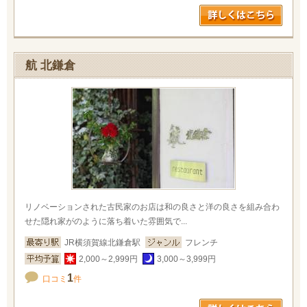
航 北鎌倉
リノベーションされた古民家のお店は和の良さと洋の良さを組み合わ
せた隠れ家がのように落ち着いた雰囲気で...
JR横須賀線北鎌倉駅
フレンチ
2,000～2,999円
3,000～3,999円
1
口コミ
件