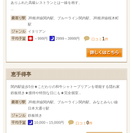
ありふれた高級レストランとは一線を画す、
...
JR根岸線関内駅、ブルーライン関内駅、JR根岸線桜木町
駅
イタリアン
1
～999円
2999～3999円
口コミ
件
恵手得亭
関内駅徒歩5分★こだわりの和牛シャトーブリアンを堪能する隠れ家
鉄板焼き★接待や特別な日にも★完全個室...
JR根岸線関内駅、ブルーライン関内駅、みなとみらい線
日本大通り駅
鉄板焼き
0
10,000～15,000円
口コミ
件