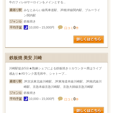
牛のフィレorサーロインをメインとする...
みなとみらい線馬車道駅、JR根岸線関内駅、ブルーライ
ン関内駅
鉄板焼き
0
10,000～15,000円
口コミ
件
鉄板焼 美安 川崎
川崎駅徒歩5分★熟練シェフによる鉄板焼き☆カウンター席はライブ
感あり★A5ランク黒毛和牛、シャトーブ...
JR京浜東北線川崎駅、JR東海道本線川崎駅、JR南武線川
崎駅、京急本線京急川崎駅、京急大師線京急川崎駅
鉄板焼き
0
10,000～15,000円
口コミ
件