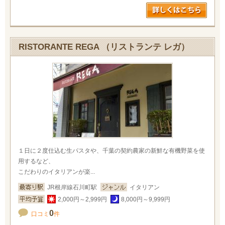
RISTORANTE REGA （リストランテ レガ）
１日に２度仕込む生パスタや、千葉の契約農家の新鮮な有機野菜を使
用するなど、
こだわりのイタリアンが楽...
JR根岸線石川町駅
イタリアン
2,000円～2,999円
8,000円～9,999円
0
口コミ
件