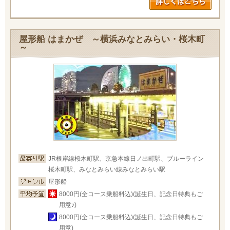
屋形船 はまかぜ ～横浜みなとみらい・桜木町
～
JR根岸線桜木町駅、京急本線日ノ出町駅、ブルーライン
桜木町駅、みなとみらい線みなとみらい駅
屋形船
8000円(全コース乗船料込)(誕生日、記念日特典もご
用意♪)
8000円(全コース乗船料込)(誕生日、記念日特典もご
用意)