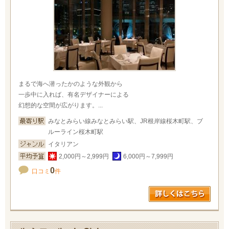
まるで海へ潜ったかのような外観から
一歩中に入れば、有名デザイナーによる
幻想的な空間が広がります。...
みなとみらい線みなとみらい駅、JR根岸線桜木町駅、ブ
ルーライン桜木町駅
イタリアン
2,000円～2,999円
6,000円～7,999円
0
口コミ
件