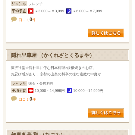
フレンチ
￥3,000～￥3,999
￥6,000～￥7,999
0
口コミ
件
隠れ里車屋 （かくれざとくるまや）
藤沢辻堂☆隠れ里に佇む日本料理×鉄板焼きのお店。
お忍び感があり、京都の山奥の料亭の様な素敵な中庭が...
懐石・会席料理
10,000～14,999円
10,000～14,999円
0
口コミ
件
知喜多亭 和 （なごみ）