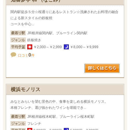
関内駅徒歩５分☆桜通りにあるレストラン☆洗練されたお料理の融合
による新スタイルの鉄板焼
コースを中心...
JR根岸線関内駅、ブルーライン関内駅
鉄板焼き
￥2,000～￥2,999
￥8,000～￥9,999
0
口コミ
件
横浜モノリス
みなとみらいを望む景色の中、食事を楽しめる横浜モノリス。
本格フレンチ、選び抜かれたワインを堪能でき...
JR根岸線桜木町駅、ブルーライン桜木町駅
フレンチ