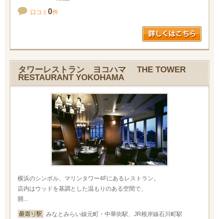
0
口コミ
件
タワーレストラン ヨコハマ THE TOWER
RESTAURANT YOKOHAMA
横浜のシンボル、マリンタワー4Fにあるレストラン。
店内はウッドを基調とした温もりのある空間で、
開...
みなとみらい線元町・中華街駅、JR根岸線石川町駅