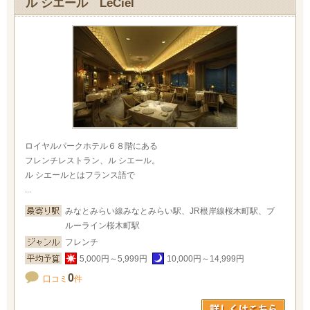
ル シエール LeCiel
ロイヤルパークホテル６８階にある
フレンチレストラン、ル シエール。
ル シエールとはフランス語で
...
みなとみらい線みなとみらい駅、JR根岸線桜木町駅、ブ
ルーライン桜木町駅
フレンチ
5,000円～5,999円
10,000円～14,999円
0
口コミ
件