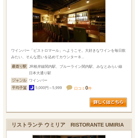
ワインバー「ビストロマール」へようこそ。大好きなワインを毎日飲
みたい、そんな思いを込めてカウンター８...
JR根岸線関内駅、ブルーライン関内駅、みなとみらい線
日本大通り駅
ワインバー
0
5,000円～5,999
口コミ
件
リストランテ ウミリア RISTORANTE UMIRIA