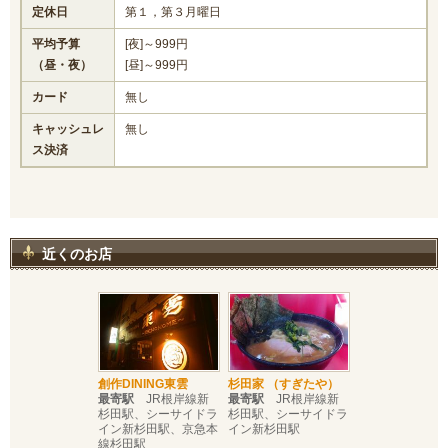
定休日
第１，第３月曜日
平均予算
[夜]～999円
（昼・夜）
[昼]～999円
カード
無し
キャッシュレ
無し
ス決済
近くのお店
創作DINING東雲
杉田家 （すぎたや）
最寄駅
JR根岸線新
最寄駅
JR根岸線新
杉田駅、シーサイドラ
杉田駅、シーサイドラ
イン新杉田駅、京急本
イン新杉田駅
線杉田駅