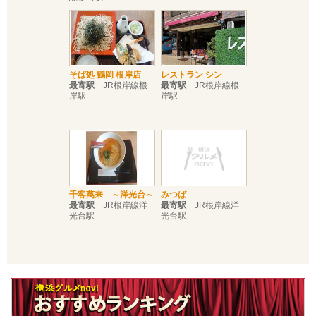
そば処 鶴岡 根岸店
レストラン シン
最寄駅
JR根岸線根
最寄駅
JR根岸線根
岸駅
岸駅
千客萬来 ～洋光台～
みつば
最寄駅
JR根岸線洋
最寄駅
JR根岸線洋
光台駅
光台駅