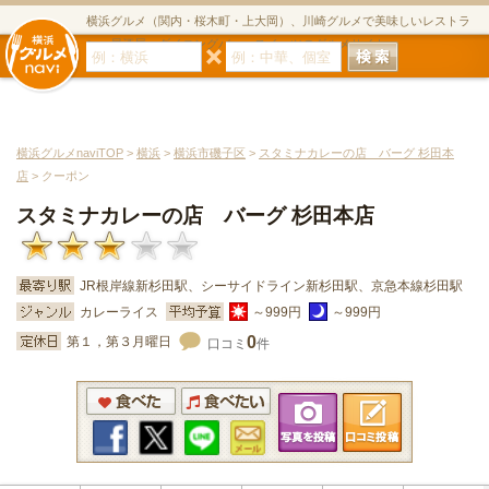
横浜グルメ（関内・桜木町・上大岡）、川崎グルメで美味しいレストラ
ン・居酒屋・ダイニングバー・スイーツのグルメサイト
横浜グルメnaviTOP
>
横浜
>
横浜市磯子区
>
スタミナカレーの店 バーグ 杉田本
店
> クーポン
スタミナカレーの店 バーグ 杉田本店
JR根岸線新杉田駅、シーサイドライン新杉田駅、京急本線杉田駅
カレーライス
～999円
～999円
0
第１，第３月曜日
口コミ
件