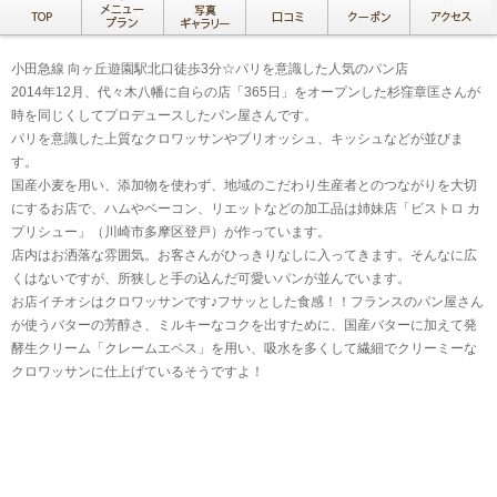
小田急線 向ヶ丘遊園駅北口徒歩3分☆パリを意識した人気のパン店
2014年12月、代々木八幡に自らの店「365日」をオープンした杉窪章匡さんが
時を同じくしてプロデュースしたパン屋さんです。
パリを意識した上質なクロワッサンやブリオッシュ、キッシュなどが並びま
す。
国産小麦を用い、添加物を使わず、地域のこだわり生産者とのつながりを大切
にするお店で、ハムやベーコン、リエットなどの加工品は姉妹店「ビストロ カ
プリシュー」（川崎市多摩区登戸）が作っています。
店内はお洒落な雰囲気。お客さんがひっきりなしに入ってきます。そんなに広
くはないですが、所狭しと手の込んだ可愛いパンが並んでいます。
お店イチオシはクロワッサンです♪フサッとした食感！！フランスのパン屋さん
が使うバターの芳醇さ、ミルキーなコクを出すために、国産バターに加えて発
酵生クリーム「クレームエペス」を用い、吸水を多くして繊細でクリーミーな
クロワッサンに仕上げているそうですよ！