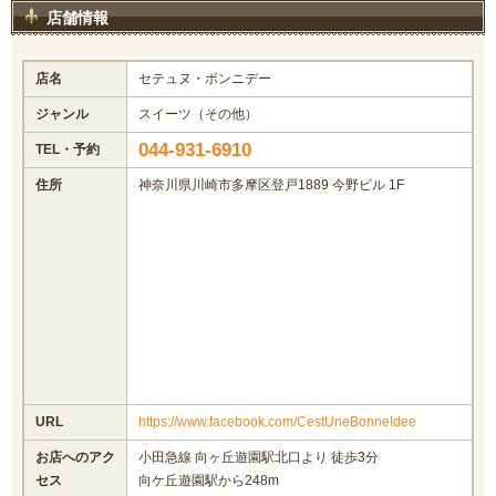
店舗情報
店名
セテュヌ・ボンニデー
ジャンル
スイーツ（その他）
044-931-6910
TEL・予約
住所
神奈川県川崎市多摩区登戸1889 今野ビル 1F
URL
https://www.facebook.com/CestUneBonneIdee
お店へのアク
小田急線 向ヶ丘遊園駅北口より 徒歩3分
セス
向ケ丘遊園駅から248m