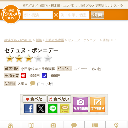
横浜グルメ（関内・桜木町・上大岡）、川崎グルメで美味しいレストラ
ン・居酒屋・ダイニングバー・スイーツのグルメサイト
横浜グルメnaviTOP
>
川崎
>
川崎市多摩区
> セテュヌ・ボンニデー > 店舗TOP
セテュヌ・ボンニデー
小田急線向ヶ丘遊園駅
スイーツ（その他）
～999円
～999円
0
火曜日
口コミ
件