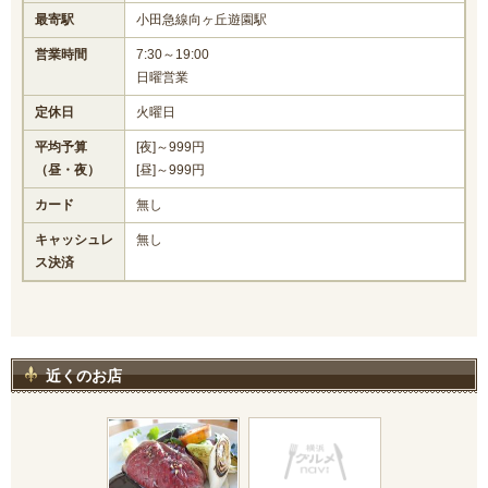
最寄駅
小田急線向ヶ丘遊園駅
営業時間
7:30～19:00
日曜営業
定休日
火曜日
平均予算
[夜]～999円
（昼・夜）
[昼]～999円
カード
無し
キャッシュレ
無し
ス決済
近くのお店