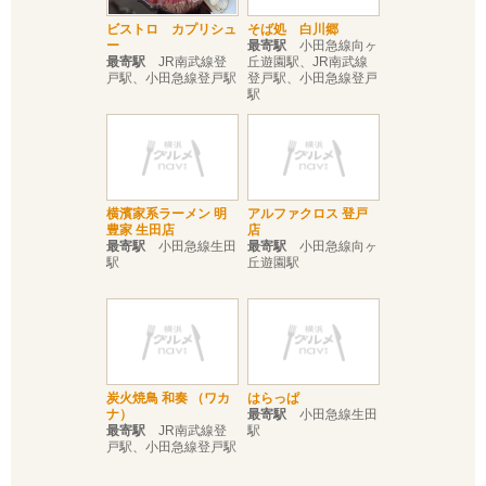
ビストロ カプリシュ
そば処 白川郷
ー
最寄駅
小田急線向ヶ
最寄駅
JR南武線登
丘遊園駅、JR南武線
戸駅、小田急線登戸駅
登戸駅、小田急線登戸
駅
横濱家系ラーメン 明
アルファクロス 登戸
豊家 生田店
店
最寄駅
小田急線生田
最寄駅
小田急線向ヶ
駅
丘遊園駅
炭火焼鳥 和奏 （ワカ
はらっぱ
ナ）
最寄駅
小田急線生田
最寄駅
JR南武線登
駅
戸駅、小田急線登戸駅