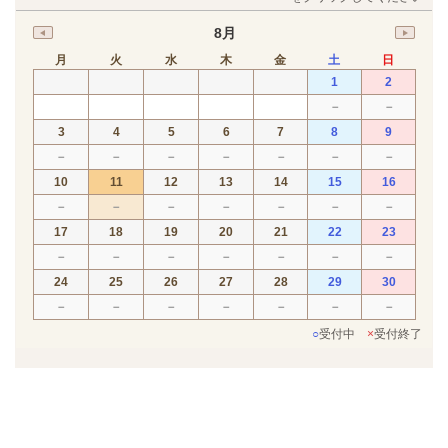
8月
月
火
水
木
金
土
日
1
2
－
－
3
4
5
6
7
8
9
－
－
－
－
－
－
－
10
11
12
13
14
15
16
－
－
－
－
－
－
－
17
18
19
20
21
22
23
－
－
－
－
－
－
－
24
25
26
27
28
29
30
－
－
－
－
－
－
－
○
受付中
×
受付終了