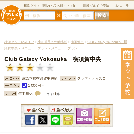
横浜グルメ（関内・桜木町・上大岡）、川崎グルメで美味しいレストラ
ン・居酒屋・ダイニングバー・スイーツのグルメサイト
横浜グルメnaviTOP
>
神奈川県その他地域
>
横須賀市
>
Club Galaxy Yokosuka 横
須賀中央
> メニュー・プラン > メニュー・プラン
Club Galaxy Yokosuka 横須賀中央
京急本線横須賀中央駅
クラブ・ディスコ
1,000円～
0
年中無休
口コミ
件