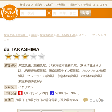
横浜グルメ（関内・桜木町・上大岡）、川崎グルメで美味しいレストラ
ン・居酒屋・ダイニングバー・スイーツのグルメサイト
横浜グルメnaviTOP
>
横浜
>
横浜市西区
>
da TAKASHIMA
> メニュー・プラン > コ
ース
da TAKASHIMA
JR京浜東北線横浜駅、JR東海道本線横浜駅、JR横須賀線横浜
駅、JR根岸線横浜駅、湘南新宿ライン横浜駅、みなとみらい線横
浜駅、ブルーライン横浜駅、京急本線横浜駅、相鉄本線横浜駅、
東急東横線横浜駅
イタリアン
1,000円～1,999円
5,000円～5,999円
0
月曜日（月曜が祝日の場合営業し翌火曜お休み）
口コミ
件