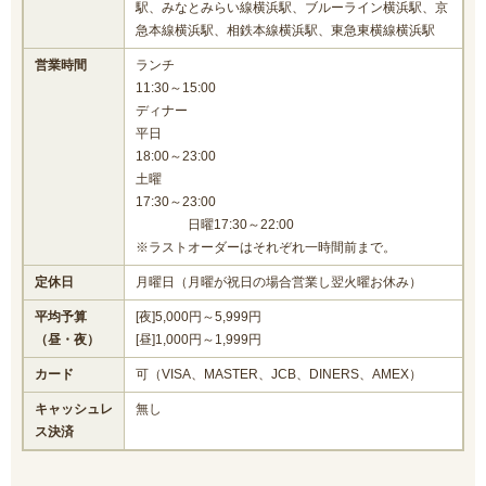
駅、みなとみらい線横浜駅、ブルーライン横浜駅、京
急本線横浜駅、相鉄本線横浜駅、東急東横線横浜駅
営業時間
ランチ
11:30～15:00
ディナー
平日
18:00～23:00
土曜
17:30～23:00
日曜17:30～22:00
※ラストオーダーはそれぞれ一時間前まで。
定休日
月曜日（月曜が祝日の場合営業し翌火曜お休み）
平均予算
[夜]5,000円～5,999円
（昼・夜）
[昼]1,000円～1,999円
カード
可（VISA、MASTER、JCB、DINERS、AMEX）
キャッシュレ
無し
ス決済