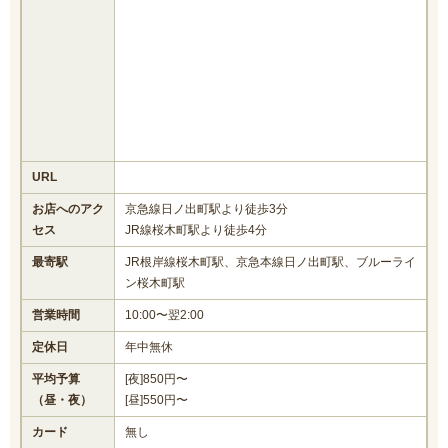
URL
お店へのアク
京急線日ノ出町駅より徒歩3分
セス
JR線桜木町駅より徒歩4分
最寄駅
JR根岸線桜木町駅、京急本線日ノ出町駅、ブルーライ
ン桜木町駅
営業時間
10:00〜翌2:00
定休日
年中無休
平均予算
[夜]850円〜
（昼・夜）
[昼]550円〜
カード
無し