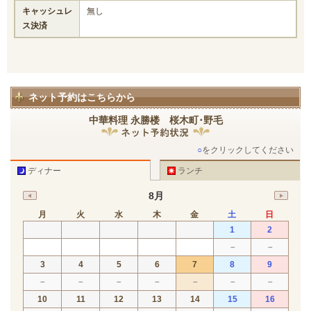
キャッシュレ
無し
ス決済
ネット予約はこちらから
中華料理 永勝楼 桜木町･野毛
○
をクリックしてください
ディナー
ランチ
8月
月
火
水
木
金
土
日
1
2
－
－
3
4
5
6
7
8
9
－
－
－
－
－
－
－
10
11
12
13
14
15
16