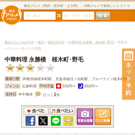
横浜グルメ（関内・桜木町・上大岡）、川崎グルメで美味しいレストラ
ン・居酒屋・ダイニングバー・スイーツのグルメサイト
横浜グルメnaviTOP
>
横浜
>
横浜市中区
>
中華料理 永勝楼 桜木町･野毛
> 写真ギ
ャラリー > すべての写真
中華料理 永勝楼 桜木町･野毛
JR根岸線桜木町駅、京急本線日ノ出町駅、ブルーライン桜木町駅
広東料理
550円〜
850円〜
1
年中無休
口コミ
件