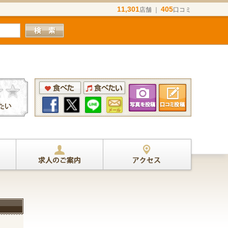
11,301
405
店舗 ｜
口コミ