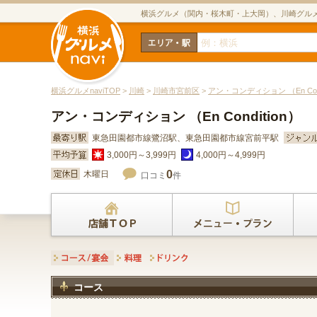
横浜グルメ（関内・桜木町・上大岡）、川崎グル
横浜グルメnaviTOP
>
川崎
>
川崎市宮前区
>
アン・コンディション （En Cond
アン・コンディション （En Condition）
東急田園都市線鷺沼駅、東急田園都市線宮前平駅
3,000円～3,999円
4,000円～4,999円
0
木曜日
口コミ
件
コース