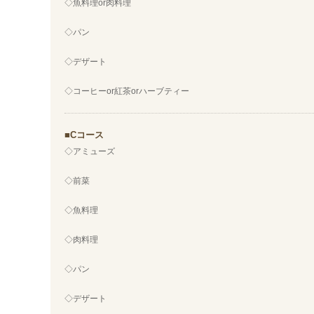
◇魚料理or肉料理
◇パン
◇デザート
◇コーヒーor紅茶orハーブティー
Cコース
◇アミューズ
◇前菜
◇魚料理
◇肉料理
◇パン
◇デザート