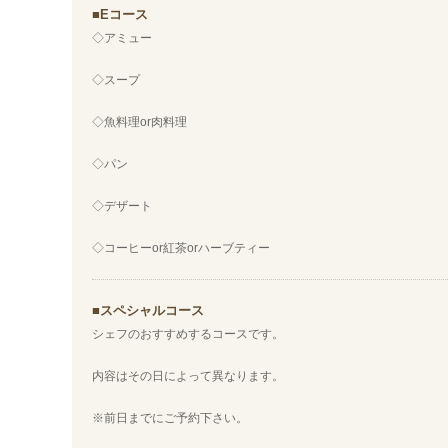
Eコース
◇アミュー
◇スープ
◇魚料理or肉料理
◇パン
◇デザート
◇コーヒーor紅茶orハーブティー
スペシャルコース
シェフのおすすめするコースです。
内容はその日によって異なります。
※前日までにご予約下さい。