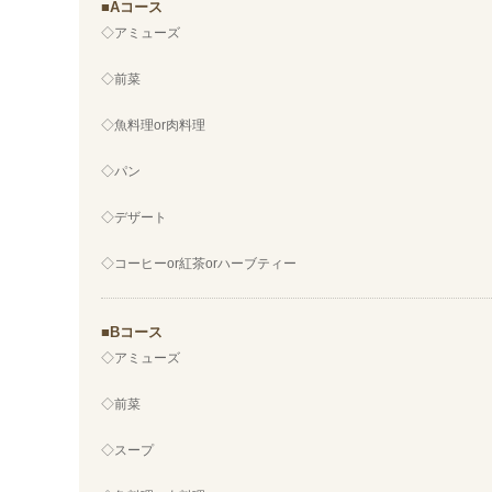
Aコース
◇アミューズ
◇前菜
◇魚料理or肉料理
◇パン
◇デザート
◇コーヒーor紅茶orハーブティー
Bコース
◇アミューズ
◇前菜
◇スープ